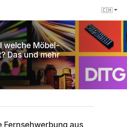
🇨🇭
l welche Möbel-
t? Das und mehr
he Fernsehwerbung aus