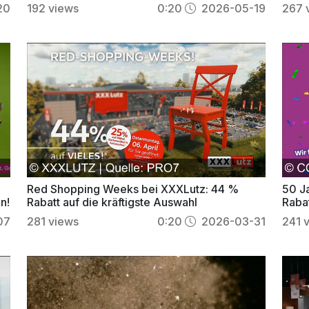
20
192
views
0:20
2026-05-19
267
Red Shopping Weeks bei XXXLutz: 44 %
50 J
n!
Rabatt auf die kräftigste Auswahl
Rabat
07
281
views
0:20
2026-03-31
241