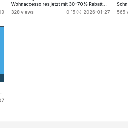
Wohnaccessoires jetzt mit 30–70% Rabatt
Schn
sichern
30 T
09
328
views
0:15
2026-01-27
565
zu
07