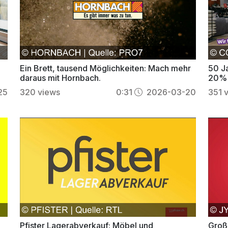
Ein Brett, tausend Möglichkeiten: Mach mehr
50 J
daraus mit Hornbach.
20% 
25
320
views
0:31
2026-03-20
351
Pfister Lagerabverkauf: Möbel und
Groß