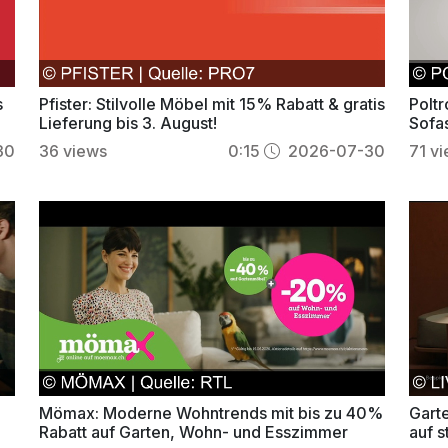
s
Pfister: Stilvolle Möbel mit 15% Rabatt & gratis
Poltr
Lieferung bis 3. August!
Sofa
30
36
views
0:15
2026-07-30
71
vi
Mömax: Moderne Wohntrends mit bis zu 40%
Garte
Rabatt auf Garten, Wohn- und Esszimmer
auf 