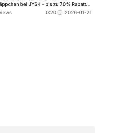
äppchen bei JYSK – bis zu 70% Rabatt &
age Preisgarantie
views
0:20
2026-01-21