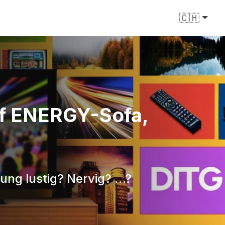
🇨🇭
uf ENERGY-Sofa,
ung lustig? Nervig? …?