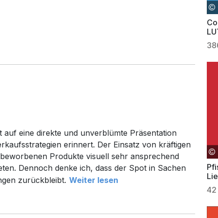
Co
LU
Ma
38
t auf eine direkte und unverblümte Präsentation
erkaufsstrategien erinnert. Der Einsatz von kräftigen
e beworbenen Produkte visuell sehr ansprechend
Pfi
reten. Dennoch denke ich, dass der Spot in Sachen
Li
ngen zurückbleibt.
Weiter lesen
42