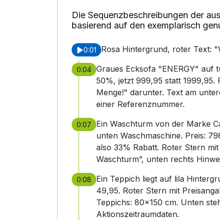
Die Sequenzbeschreibungen der aus
basierend auf den exemplarisch gen
Rosa Hintergrund, roter Text: "
0:01
Graues Ecksofa "ENERGY" auf tü
0:04
50%, jetzt 999,95 statt 1999,95. 
Menge!" darunter. Text am untere
einer Referenznummer.
Ein Waschturm von der Marke Ca
0:07
unten Waschmaschine. Preis: 798
also 33% Rabatt. Roter Stern mit
Waschturm”, unten rechts Hinweis 
Ein Teppich liegt auf lila Hinter
0:08
49,95. Roter Stern mit Preisang
Teppichs: 80x150 cm. Unten st
Aktionszeitraumdaten.