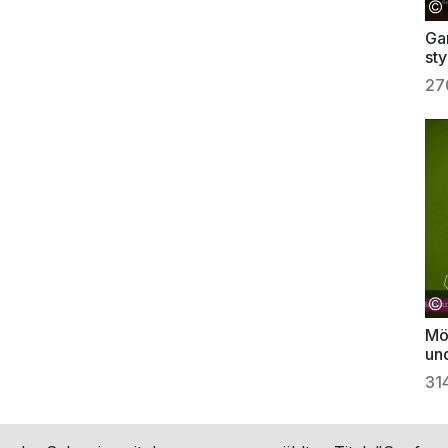
Ga
st
27
Mö
un
31