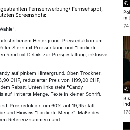
gestrahlten Fernsehwerbung/ Fernsehspot,
Pol
utzten Screenshots:
mi
74
Wähle".
rkisfarbenem Hintergrund. Preisreduktion um
Roter Stern mit Preissenkung und "Limitierte
n Rand mit Details zur Preisgestaltung, inklusive
ndy auf pinkem Hintergrund. Oben Trockner,
,90 CHF, reduzierter Preis von 1199,00 CHF,
 dem Rabatt. Unten links steht "Candy
auf limitierte Menge. Texte in kleiner Schrift.
Bi
Ind
grund. Preisreduktion um 60% auf 19,95 statt
17
abe und Hinweis "Limitierte Menge". Maße des
ehen Referenznummern und