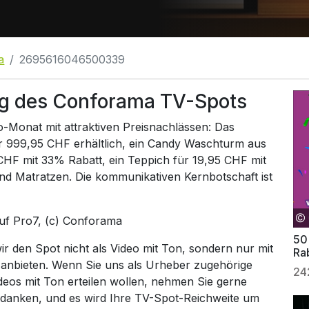
a
2695616046500339
g des Conforama TV-Spots
-Monat mit attraktiven Preisnachlässen: Das
r 999,95 CHF erhältlich, ein Candy Waschturm aus
F mit 33% Rabatt, ein Teppich für 19,95 CHF mit
d Matratzen. Die kommunikativen Kernbotschaft ist
auf
Pro7
, (c) Conforama
50
 den Spot nicht als Video mit Ton, sondern nur mit
Ra
 anbieten. Wenn Sie uns als Urheber zugehörige
24
ideos mit Ton erteilen wollen, nehmen Sie gerne
 danken, und es wird Ihre TV-Spot-Reichweite um