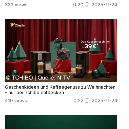
332
views
0:20
2025-11-24
Geschenkideen und Kaffeegenuss zu Weihnachten
– nur bei Tchibo entdecken
410
views
0:22
2025-11-24