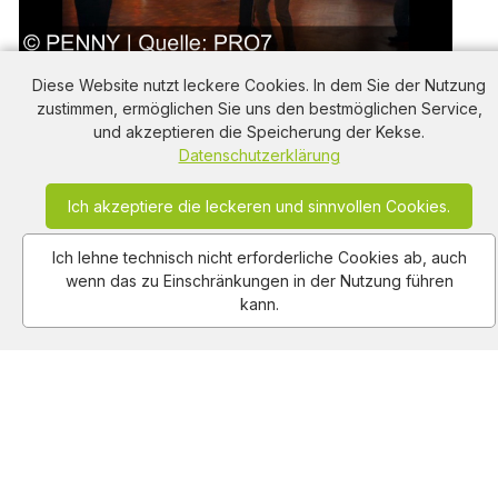
Penny fördert Inklusion: FÖRDERPENNY bringt
Diese Website nutzt leckere Cookies. In dem Sie der Nutzung
Jugendliche zusammen für unvergessliche
zustimmen, ermöglichen Sie uns den bestmöglichen Service,
Erlebnisse
875
views
1:00
2024-12-01
und akzeptieren die Speicherung der Kekse.
Datenschutzerklärung
Ich akzeptiere die leckeren und sinnvollen Cookies.
Ich lehne technisch nicht erforderliche Cookies ab, auch
wenn das zu Einschränkungen in der Nutzung führen
kann.
Coca-Cola und Fanta nur 88 Cent mit Penny-App –
Maggi Terrinen ab 79 Cent!