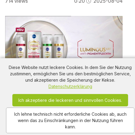
714
views
0:20
2025-08-04
Diese Website nutzt leckere Cookies. In dem Sie der Nutzung
zustimmen, ermöglichen Sie uns den bestmöglichen Service,
und akzeptieren die Speicherung der Kekse.
Datenschutzerklärung
Nivea Luminous630 Serum: Sichtbar weniger
Pigmentflecken und Falten in nur 7 Tagen
Ich akzeptiere die leckeren und sinnvollen Cookies.
630
views
0:20
2025-06-30
Ich lehne technisch nicht erforderliche Cookies ab, auch
wenn das zu Einschränkungen in der Nutzung führen
kann.