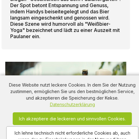
Der Spot betont Entspannung und Genuss,
indem Handys beiseitegelegt und das Bier
langsam eingeschenkt und genossen wird.
Diese Szene wird humorvoll als "Weißbier-
Yoga" bezeichnet und lädt zu einer Auszeit mit
Paulaner ein.
Diese Website nutzt leckere Cookies. In dem Sie der Nutzung
zustimmen, ermöglichen Sie uns den bestmöglichen Service,
und akzeptieren die Speicherung der Kekse.
Datenschutzerklärung
Ich akzeptiere die leckeren und sinnvollen Cookies.
Ich lehne technisch nicht erforderliche Cookies ab, auch
Paulaner Weißbier: Entspannung pur mit "Weißbier-