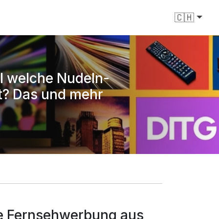
🇨🇭
l welche Nudeln-
t? Das und mehr
he Fernsehwerbung aus