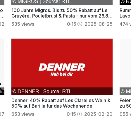
mo
100 Jahre Migros: Bis zu 50% Rabatt auf Le
Rumm
s
Gruyère, Pouletbrust & Pasta – nur vom 26.8.
Lavor
bis 1.9.
Genu
02
535
views
0:15
2025-08-25
474
Denner: 40% Rabatt auf Les Clarelles Wein &
Feier
50% auf Barilla für das Wochenende!
zu 5
07
653
views
0:15
2025-02-20
955