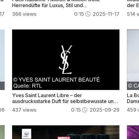
Herrendüfte für Luxus, Stil und
der E
selbstbewusste Eleganz
Indiv
17
366
views
0:15
2025-11-17
514
Yves Saint Laurent Libre – der
La B
ausdrucksstarke Duft für selbstbewusste und
Dame
freie Frauen
magi
06
437
views
0:15
2025-09-29
459