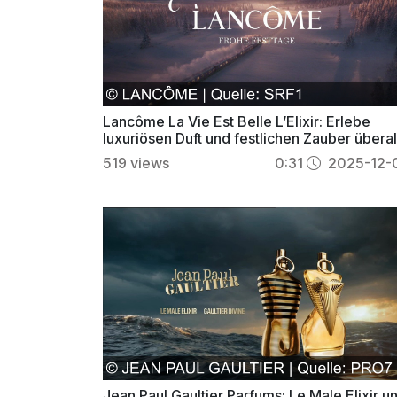
Lancôme La Vie Est Belle L’Elixir: Erlebe
luxuriösen Duft und festlichen Zauber überal
519
views
0:31
2025-12-
Jean Paul Gaultier Parfums: Le Male Elixir u