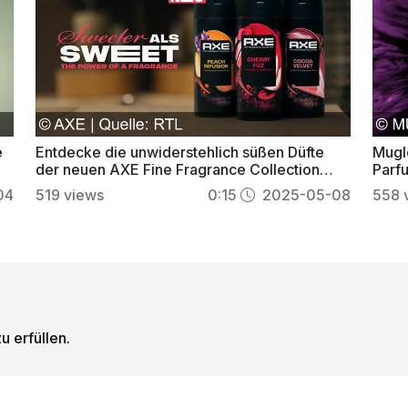
e
Entdecke die unwiderstehlich süßen Düfte
Mugle
der neuen AXE Fine Fragrance Collection
Parfu
Deos
nachf
04
519
views
0:15
2025-05-08
558
u erfüllen.