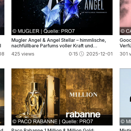
Mugler Angel & Angel Stellar – himmlische,
Good 
l
nachfüllbare Parfums voller Kraft und
Verf
Nachhaltigkeit
eleg
08
425
views
0:15
2025-12-01
301
nd
Paco Rabanne 1 Million & Million Gold:
Miut