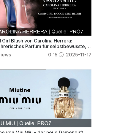
Girl Blush von Carolina Herrera:
ührerisches Parfum für selbstbewusste,
ante Frauen
views
0:15
2025-11-17
ine von Miu Miu – der neue Damenduft,