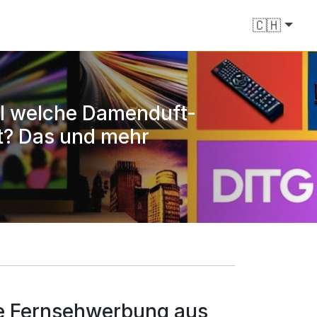
🇨🇭
al welche Damenduft-
t? Das und mehr
he Fernsehwerbung aus