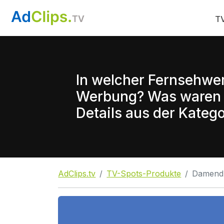
TV
In welcher Fernsehwe
Werbung? Was waren d
Details aus der Katego
AdClips.tv
TV-Spots-Produkte
Damend