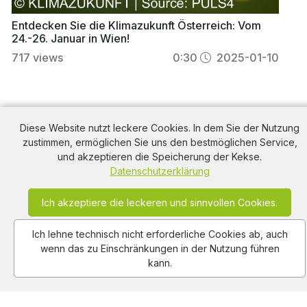
Entdecken Sie die Klimazukunft Österreich: Vom
24.-26. Januar in Wien!
717
views
0:30
2025-01-10
2024
Diese Website nutzt leckere Cookies. In dem Sie der Nutzung
zustimmen, ermöglichen Sie uns den bestmöglichen Service,
Mehrere TV-Spots bewerben kulturelle
und akzeptieren die Speicherung der Kekse.
Veranstaltungen in Österreich. Das
Datenschutzerklärung
Möbelmuseum Wien zeigt bis März 2025 eine
Ausstellung zu Hedy Lamarr und bis Januar
Ich akzeptiere die leckeren und sinnvollen Cookies.
2024 deutsches Design. Die ROTAX
MAXDOME in Linz bietet Rabatte auf
Ich lehne technisch nicht erforderliche Cookies ab, auch
Rennbahnen und verbindet Spass mit Optimus
wenn das zu Einschränkungen in der Nutzung führen
Prime. Der Friedenslicht-Marathon in der
PlusCity lockt mit einem Adventkonzert, und
kann.
Paneum bietet Sonderführungen zur
Brotgeschichte im Dezember.