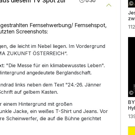
aus diesem TV Spot zur
0:30
Jes
zw
gestrahlten Fernsehwerbung/ Fernsehspot,
11
utzten Screenshots:
en, die leicht im Nebel liegen. Im Vordergrund
„KLIMA ZUKUNFT ÖSTERREICH“.
xt: "Die Messe für ein klimabewusstes Leben".
m Hintergrund angedeutete Berglandschaft.
ndrad links neben dem Text "24.-26. Jänner
chrift auf gelbem Kasten.
BY
or einem Hintergrund mit großen
Hy
dunkle Jacke, ein weißes T-Shirt und Jeans. Vor
13
re Scheinwerfer, die auf die Bühne gerichtet