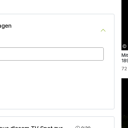
agen
Mit
18
72