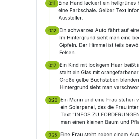
Eine Hand lackiert ein hellgrünes 
0:11
eine Farbschale. Gelber Text inf
Aussteller.
Ein schwarzes Auto fährt auf ein
0:12
Im Hintergrund sieht man eine b
Gipfeln. Der Himmel ist teils bew
Felsen.
Ein Kind mit lockigem Haar beißt
0:17
steht ein Glas mit orangefarbener 
Große gelbe Buchstaben blende
Hintergrund sieht man verschwo
Ein Mann und eine Frau stehen 
0:20
ein Solarpanel, das die Frau inte
Text "INFOS ZU FÖRDERUNGEN U
man einen kleinen Baum und Pfl
Eine Frau steht neben einem Auto,
0:25