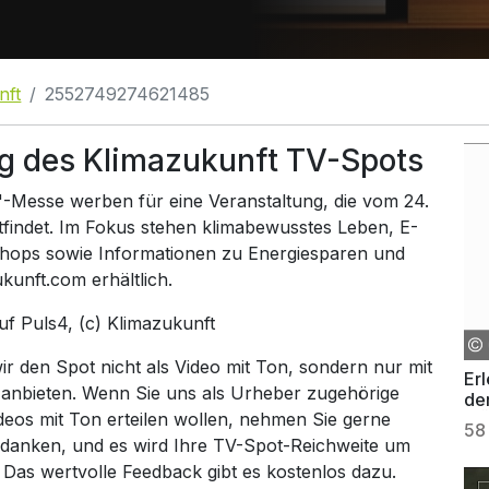
nft
2552749274621485
g des Klimazukunft TV-Spots
"-Messe werben für eine Veranstaltung, die vom 24.
ttfindet. Im Fokus stehen klimabewusstes Leben, E-
shops sowie Informationen zu Energiesparen und
kunft.com erhältlich.
auf
Puls4
, (c) Klimazukunft
 den Spot nicht als Video mit Ton, sondern nur mit
Er
 anbieten. Wenn Sie uns als Urheber zugehörige
de
ideos mit Ton erteilen wollen, nehmen Sie gerne
OÖ
58
 danken, und es wird Ihre TV-Spot-Reichweite um
. Das wertvolle Feedback gibt es kostenlos dazu.