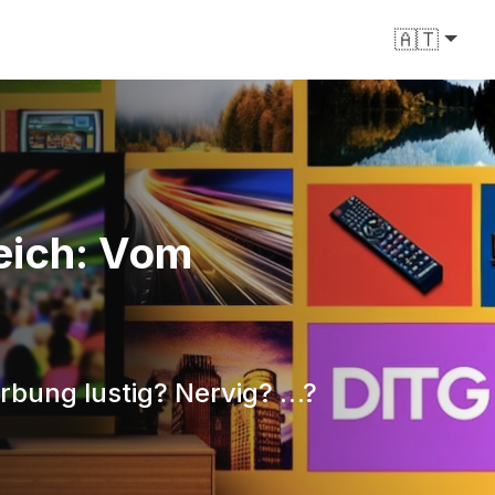
🇦🇹
eich: Vom
erbung lustig? Nervig? …?