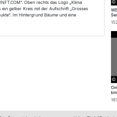
UNFT.COM“. Oben rechts das Logo „Klima
 ein gelber Kreis mit der Aufschrift „Grosses
WE
dukte“. Im Hintergrund Bäume und eine
Ser
15
Om
km
18