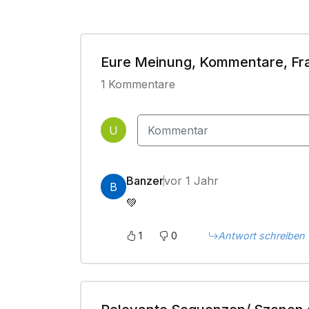
Eure Meinung, Kommentare, Fr
1
Kommentare
U
Banzer
vor 1 Jahr
B
💚
1
0
Antwort schreiben