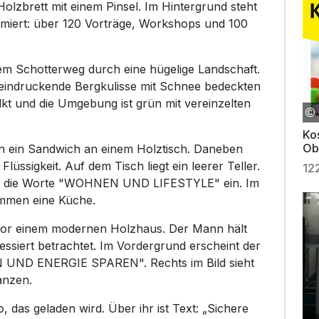
Holzbrett mit einem Pinsel. Im Hintergrund steht
ormiert: über 120 Vorträge, Workshops und 100
em Schotterweg durch eine hügelige Landschaft.
eeindruckende Bergkulisse mit Schnee bedeckten
ölkt und die Umgebung ist grün mit vereinzelten
Ko
Ob
 in ein Sandwich an einem Holztisch. Daneben
Flüssigkeit. Auf dem Tisch liegt ein leerer Teller.
12
n die Worte "WOHNEN UND LIFESTYLE" ein. Im
mmen eine Küche.
vor einem modernen Holzhaus. Der Mann hält
ressiert betrachtet. Im Vordergrund erscheint der
ND ENERGIE SPAREN". Rechts im Bild sieht
anzen.
 das geladen wird. Über ihr ist Text: „Sichere