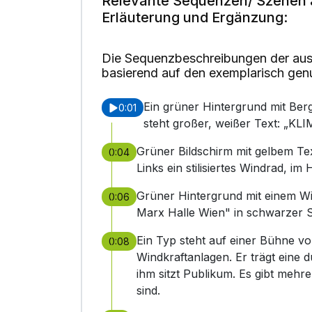
Relevante Sequenzen/ Szenen 
Erläuterung und Ergänzung:
Die Sequenzbeschreibungen der aus
basierend auf den exemplarisch gen
Ein grüner Hintergrund mit Berg
0:01
steht großer, weißer Text: 
Grüner Bildschirm mit gelbem Te
0:04
Links ein stilisiertes Windrad, i
Grüner Hintergrund mit einem Wi
0:06
Marx Halle Wien" in schwarzer S
Ein Typ steht auf einer Bühne v
0:08
Windkraftanlagen. Er trägt eine 
ihm sitzt Publikum. Es gibt mehre
sind.