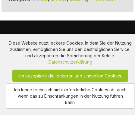
Diese Website nutzt leckere Cookies. In dem Sie der Nutzung
zustimmen, ermöglichen Sie uns den bestmöglichen Service,
und akzeptieren die Speicherung der Kekse.
Am Hausacker 7 , 85461 Bockhorn
Datenschutzerklärung
info@adclips.tv
Ich akzeptiere die leckeren und sinnvollen Cookies.
Ich lehne technisch nicht erforderliche Cookies ab, auch
Impressum
Nutzungsbedingungen
Autoren
wenn das zu Einschränkungen in der Nutzung führen
Datenschutz
About Us
Kontakt
kann.
Copy Right Reserved by AdClips.TV @ 2026