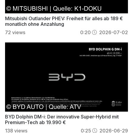
Mitsubishi Outlander PHEV: Freiheit für alles ab 189 €
monatlich ohne Anzahlung
72
views
0:20
2026-07-02
BYD Dolphin DM-i: Der innovative Super-Hybrid mit
Premium-Tech ab 19.990 €
138
views
0:25
2026-06-29