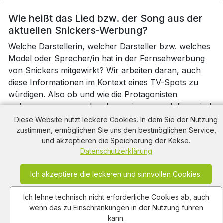
Wie heißt das Lied bzw. der Song aus der
aktuellen Snickers-Werbung?
Welche Darstellerin, welcher Darsteller bzw. welches
Model oder Sprecher/in hat in der Fernsehwerbung
von Snickers mitgewirkt? Wir arbeiten daran, auch
diese Informationen im Kontext eines TV-Spots zu
würdigen. Also ob und wie die Protagonisten
wahrgenommen werden, bzw. wie passend diese sind,
oder womöglich auch nicht!? Wie wirkt die Musik, wie
Diese Website nutzt leckere Cookies. In dem Sie der Nutzung
nehmen wir, wie nehmen die Beworbenen generell die
zustimmen, ermöglichen Sie uns den bestmöglichen Service,
und akzeptieren die Speicherung der Kekse.
Stimme der Sprecherin, des Sprechers wahr?
Datenschutzerklärung
Sie wissen wer Sprecher/in ist/ war? Sie haben
weiterführende Informationen zur Musik oder
Ich akzeptiere die leckeren und sinnvollen Cookies.
anderen Details wie ausführenden Werbe- bzw.
Kreativ-Agentur oder Videoproduktion zu dieser
Ich lehne technisch nicht erforderliche Cookies ab, auch
wenn das zu Einschränkungen in der Nutzung führen
Fernsehwerbung von Snickers? Dann freuen wir uns
kann.
über entsprechende Kommentare, bzw. eine Meinung