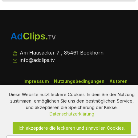
Am Hausacker 7 , 85461 Bockhorn
info@adclips.tv
Impressum
Nutzungsbedingungen
Autoren
Datenschutz
About Us
Kontakt
Diese Website nutzt leckere Cookies. In dem Sie der Nutzung
zustimmen, ermöglichen Sie uns den bestmöglichen Service,
Copy Right Reserved by AdClips.TV @ 2026
und akzeptieren die Speicherung der Kekse.
Datenschutzerklärung
Ich akzeptiere die leckeren und sinnvollen Cookies.