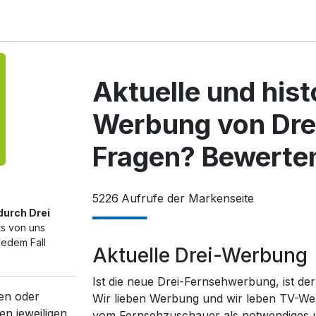
Aktuelle und his
Werbung von Dre
Fragen? Bewerten
5226
Aufrufe der Markenseite
durch Drei
ts von uns
jedem Fall
Aktuelle Drei-Werbung
Ist die neue Drei-Fernsehwerbung, ist de
en oder
Wir lieben Werbung und wir leben TV-We
en jeweiligen
vom Fernsehzuschauer als notwendiges un