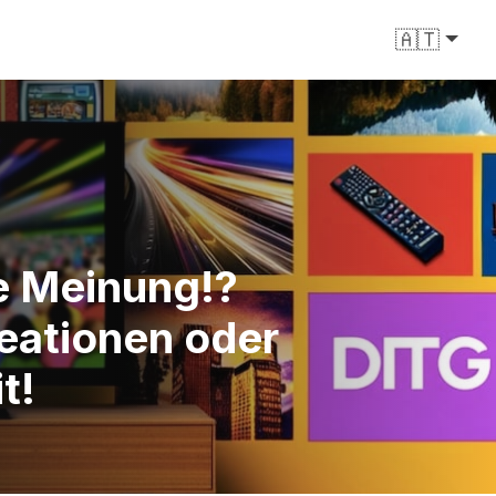
🇦🇹
re Meinung!?
reationen oder
t!