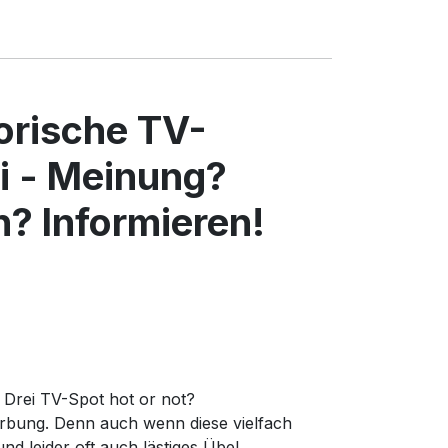
torische TV-
i - Meinung?
? Informieren!
r Drei TV-Spot hot or not?
rbung. Denn auch wenn diese vielfach
d leider oft auch lästiges Übel