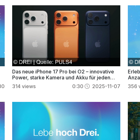
Das neue iPhone 17 Pro bei O2 – innovative
Erleb
Power, starke Kamera und Akku für jeden
Anzah
Tag
45,9
30
314
views
0:30
2025-11-07
356