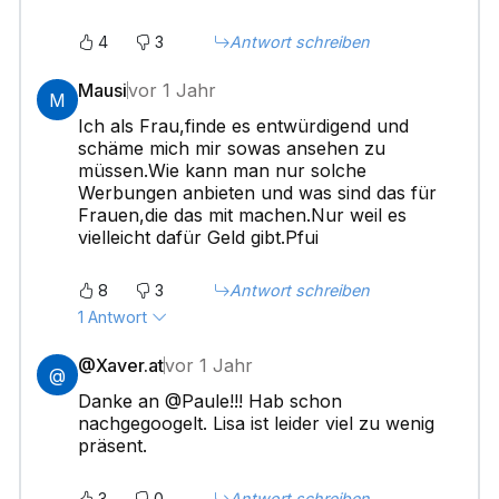
4
3
Antwort schreiben
Mausi
vor 1 Jahr
M
Ich als Frau,finde es entwürdigend und
schäme mich mir sowas ansehen zu
müssen.Wie kann man nur solche
Werbungen anbieten und was sind das für
Frauen,die das mit machen.Nur weil es
vielleicht dafür Geld gibt.Pfui
8
3
Antwort schreiben
1 Antwort
@Xaver.at
vor 1 Jahr
@
Danke an @Paule!!! Hab schon
nachgegoogelt. Lisa ist leider viel zu wenig
präsent.
3
0
Antwort schreiben