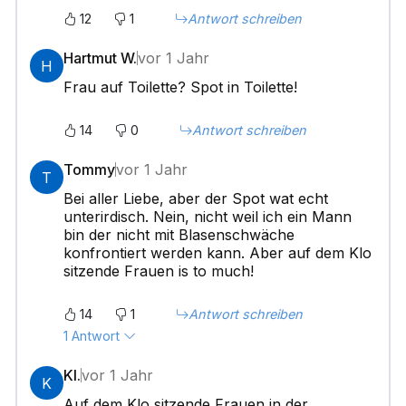
12
1
Antwort schreiben
Hartmut W.
vor 1 Jahr
H
Frau auf Toilette? Spot in Toilette!
14
0
Antwort schreiben
Tommy
vor 1 Jahr
T
Bei aller Liebe, aber der Spot wat echt
unterirdisch. Nein, nicht weil ich ein Mann
bin der nicht mit Blasenschwäche
konfrontiert werden kann. Aber auf dem Klo
sitzende Frauen is to much!
14
1
Antwort schreiben
1 Antwort
Kl.
vor 1 Jahr
K
Auf dem Klo sitzende Frauen in der