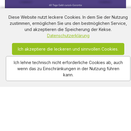
Diese Website nutzt leckere Cookies. In dem Sie der Nutzung
zustimmen, ermöglichen Sie uns den bestmöglichen Service,
und akzeptieren die Speicherung der Kekse.
Femtis Periodenunterwäsche: Auslaufsicher,
Datenschutzerklärung
komfortabel und mit 60 Tage Geld-zurück-Garantie
609
views
0:10
2026-01-04
Ich akzeptiere die leckeren und sinnvollen Cookies.
Ich lehne technisch nicht erforderliche Cookies ab, auch
wenn das zu Einschränkungen in der Nutzung führen
kann.
Always Ultra Day Damenbinden: Dreifacher Schutz für