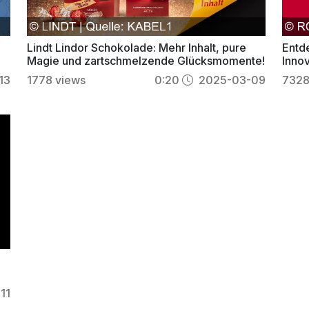
Lindt Lindor Schokolade: Mehr Inhalt, pure
Entd
Magie und zartschmelzende Glücksmomente!
Inno
erhäl
13
1778
views
0:20
2025-03-09
732
11