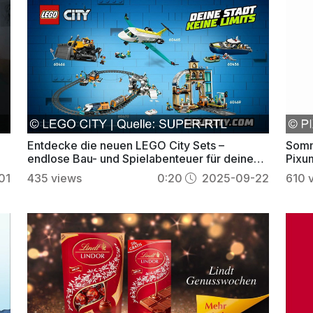
Entdecke die neuen LEGO City Sets –
Somm
endlose Bau- und Spielabenteuer für deine
Pixu
eigene Stadt
pers
01
435
views
0:20
2025-09-22
610