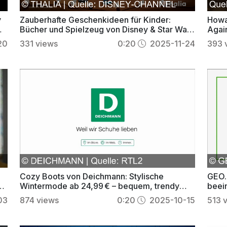
y
Zauberhafte Geschenkideen für Kinder:
Howa
Bücher und Spielzeug von Disney & Star Wars
Agai
bei Thalia
2026 
20
331
views
0:20
2025-11-24
393
Cozy Boots von Deichmann: Stylische
GEO.
Wintermode ab 24,99 € – bequem, trendy
beei
und preiswert
Natur
03
874
views
0:20
2025-10-15
513