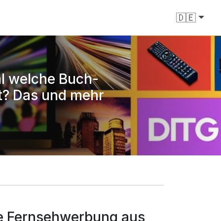
🇩🇪
l welche Buch-
t? Das und mehr
he Fernsehwerbung aus