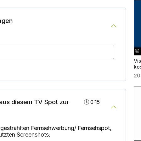
agen
Vi
ko
20
aus diesem TV Spot zur
0:15
gestrahlten Fernsehwerbung/ Fernsehspot,
utzten Screenshots: