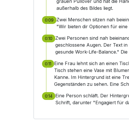
grauen Pullover und hat die Hand
außerhalb des Bildes liegt.
Zwei Menschen sitzen nah beieina
0:09
"Wir bieten dir Optionen für ein
Zwei Personen sind nah beieinand
0:10
geschlossene Augen. Der Text in d
gesunde Work-Life-Balance." Die
Eine Frau lehnt sich an einen Ti
0:11
Tisch stehen eine Vase mit Blumen
Kanne. Im Hintergrund ist eine T
Gegenständen zu sehen. Eine Schal
Eine Person schläft. Der Hintergr
0:14
Schrift, darunter "Engagiert für 