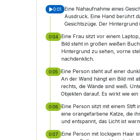
Eine Nahaufnahme eines Gesich
0:01
Ausdruck. Eine Hand berührt da
Gesichtszüge. Der Hintergrund 
Eine Frau sitzt vor einem Lapto
0:04
Bild steht in großen weißen Buch
Hintergrund zu sehen, vorne ste
nachdenklich.
Eine Person steht auf einer dun
0:05
An der Wand hängt ein Bild mit a
rechts, die Wände sind weiß. Un
Objekten darauf. Es wirkt wie ein
Eine Person sitzt mit einem Stift
0:06
eine orangefarbene Katze, die ihr
und entspannt, das Licht ist war
Eine Person mit lockigem Haar sit
0:07