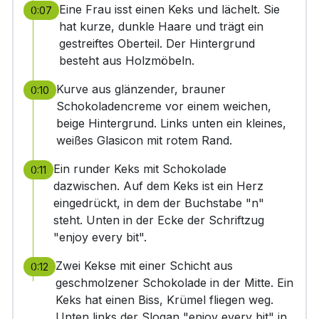
Eine Frau isst einen Keks und lächelt. Sie
0:07
hat kurze, dunkle Haare und trägt ein
gestreiftes Oberteil. Der Hintergrund
besteht aus Holzmöbeln.
Kurve aus glänzender, brauner
0:10
Schokoladencreme vor einem weichen,
beige Hintergrund. Links unten ein kleines,
weißes Glasicon mit rotem Rand.
Ein runder Keks mit Schokolade
0:11
dazwischen. Auf dem Keks ist ein Herz
eingedrückt, in dem der Buchstabe "n"
steht. Unten in der Ecke der Schriftzug
"enjoy every bit".
Zwei Kekse mit einer Schicht aus
0:12
geschmolzener Schokolade in der Mitte. Ein
Keks hat einen Biss, Krümel fliegen weg.
Unten links der Slogan "enjoy every bit" in