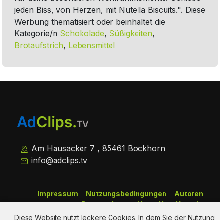
jeden Biss, von Herzen, mit Nutella Biscuits.". Diese
Werbung thematisiert oder beinhaltet die
Kategorie/n
Schokolade
,
Süßigkeiten
,
Brotaufstrich
,
Lebensmittel
Am Hausacker 7 , 85461 Bockhorn
info@adclips.tv
Impressum
Nutzungsbedingungen
Autoren
Datenschutz
About Us
Kontakt
Diese Website nutzt leckere Cookies. In dem Sie der Nutzung