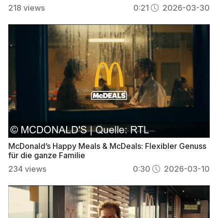
218
views
0:21
2026-03-30
McDonald’s Happy Meals & McDeals: Flexibler Genuss
für die ganze Familie
234
views
0:30
2026-03-10