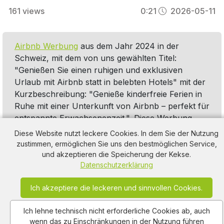
161
views
0:21
2026-05-11
Airbnb Werbung
aus dem Jahr 2024 in der
Schweiz, mit dem von uns gewählten Titel:
"Genießen Sie einen ruhigen und exklusiven
Urlaub mit Airbnb statt in belebten Hotels" mit der
Kurzbeschreibung: "Genieße kinderfreie Ferien in
Ruhe mit einer Unterkunft von Airbnb – perfekt für
entspannte Erwachsenenzeit.". Diese Werbung
thematisiert oder beinhaltet die Kategorie/n
Hotel
,
Diese Website nutzt leckere Cookies. In dem Sie der Nutzung
Urlaub Reisen
,
Ferienhaus-Ferienwohnung
,
Pool
zustimmen, ermöglichen Sie uns den bestmöglichen Service,
Schwimmbad
und akzeptieren die Speicherung der Kekse.
Datenschutzerklärung
Ich akzeptiere die leckeren und sinnvollen Cookies.
Ich lehne technisch nicht erforderliche Cookies ab, auch
wenn das zu Einschränkungen in der Nutzung führen