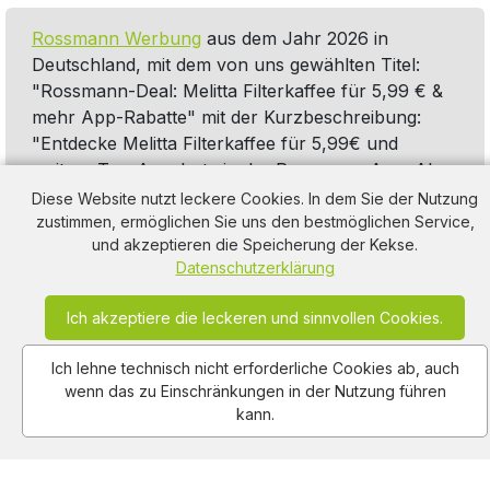
Rossmann Werbung
aus dem Jahr 2026 in
Deutschland, mit dem von uns gewählten Titel:
"Rossmann-Deal: Melitta Filterkaffee für 5,99 € &
mehr App-Rabatte" mit der Kurzbeschreibung:
"Entdecke Melitta Filterkaffee für 5,99€ und
weitere Top-Angebote in der Rossmann-App. Ab
zu Rossmann!". Diese Werbung thematisiert oder
Diese Website nutzt leckere Cookies. In dem Sie der Nutzung
beinhaltet die Kategorie/n
Kaffee
,
Rabatt
,
Apps
,
zustimmen, ermöglichen Sie uns den bestmöglichen Service,
und akzeptieren die Speicherung der Kekse.
Lebensmittel
-Werbung.
Datenschutzerklärung
Ich akzeptiere die leckeren und sinnvollen Cookies.
Ich lehne technisch nicht erforderliche Cookies ab, auch
wenn das zu Einschränkungen in der Nutzung führen
kann.
Am Hausacker 7 , 85461 Bockhorn