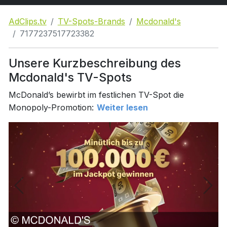
AdClips.tv
TV-Spots-Brands
Mcdonald's
7177237517723382
Unsere Kurzbeschreibung des
Mcdonald's TV-Spots
McDonald’s bewirbt im festlichen TV-Spot die
Monopoly-Promotion:
Weiter lesen