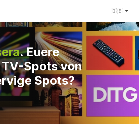
🇩🇪
sera
. Euere
e TV-Spots von
ervige Spots?