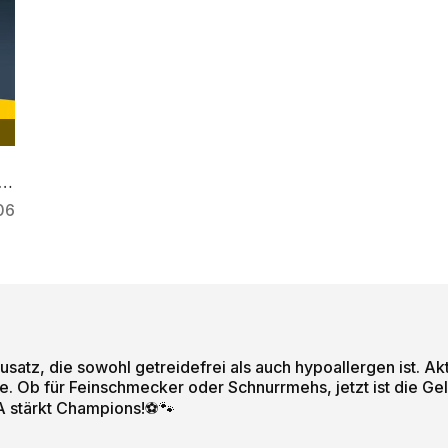
on
06
atz, die sowohl getreidefrei als auch hypoallergen ist. Ak
 Ob für Feinschmecker oder Schnurrmehs, jetzt ist die Ge
A stärkt Champions!⚽🐾