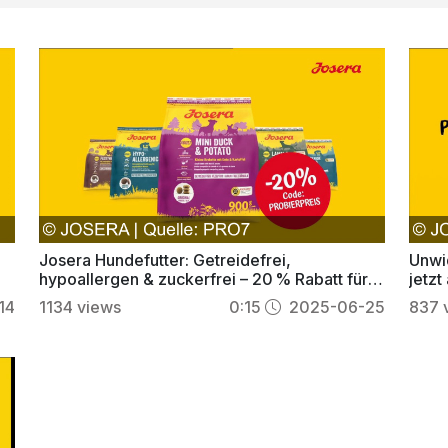
Josera Hundefutter: Getreidefrei,
Unwid
hypoallergen & zuckerfrei – 20 % Rabatt für
jetzt
Neukunden!
14
1134
views
0:15
2025-06-25
837