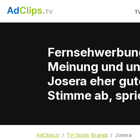
TV
Fernsehwerbun
Meinung und un
Josera eher gut
Stimme ab, spri
AdClips.tv
TV-Spots-Brands
Josera