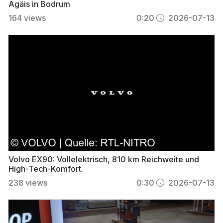
Ägäis in Bodrum
164
views
0:20
2026-07-13
Volvo EX90: Vollelektrisch, 810 km Reichweite und
High-Tech-Komfort.
238
views
0:30
2026-07-13