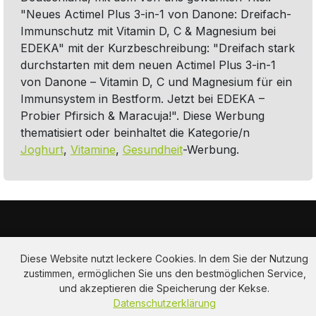
"Neues Actimel Plus 3-in-1 von Danone: Dreifach-
Immunschutz mit Vitamin D, C & Magnesium bei
EDEKA" mit der Kurzbeschreibung: "Dreifach stark
durchstarten mit dem neuen Actimel Plus 3-in-1
von Danone – Vitamin D, C und Magnesium für ein
Immunsystem in Bestform. Jetzt bei EDEKA –
Probier Pfirsich & Maracuja!". Diese Werbung
thematisiert oder beinhaltet die Kategorie/n
Joghurt
,
Vitamine
,
Gesundheit
-Werbung.
Diese Website nutzt leckere Cookies. In dem Sie der Nutzung
zustimmen, ermöglichen Sie uns den bestmöglichen Service,
und akzeptieren die Speicherung der Kekse.
Am Hausacker 7 , 85461 Bockhorn
Datenschutzerklärung
info@adclips.tv