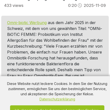
37.90/Stunde
433
views
0:20
2025-11-09
Omni-biotic Werbung
aus dem Jahr 2025 in der
Schweiz, mit dem von uns gewählten Titel: "OMNi-
BiOTiC FEMME: Probiotikum von Institut
AllergoSan für das Wohlbefinden der Frau" mit der
Kurzbeschreibung: "Viele Frauen erzählen mir von
Problemen, die einfach nur Frauen haben. Unsere
Omnibiotik-Forschung hat herausgefunden, dass
eine funktionierende Bakterienflora die
entscheidende Rolle spielt. Deshalb mein Tipp von
Frau zu Frau: Omnibiotik-Fam. Bei uns ist
Forschung zu Hause.". Diese Werbung thematisiert
Diese Website nutzt leckere Cookies. In dem Sie der Nutzung
oder beinhaltet die Kategorie/n
zustimmen, ermöglichen Sie uns den bestmöglichen Service,
Nahrungsergänzung
,
Gesundheit
,
Apotheke
und akzeptieren die Speicherung der Kekse.
Datenschutzerklärung