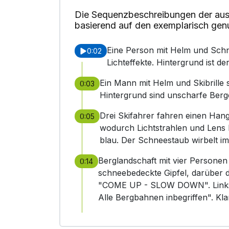
Die Sequenzbeschreibungen der aus
basierend auf den exemplarisch gen
Eine Person mit Helm und Schn
0:02
Lichteffekte. Hintergrund ist der
Ein Mann mit Helm und Skibrille s
0:03
Hintergrund sind unscharfe Berge
Drei Skifahrer fahren einen Hang
0:05
wodurch Lichtstrahlen und Lens F
blau. Der Schneestaub wirbelt im
Berglandschaft mit vier Personen
0:14
schneebedeckte Gipfel, darüber 
"COME UP - SLOW DOWN". Links i
Alle Bergbahnen inbegriffen". Kl