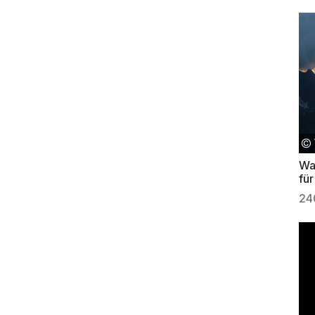
Wal
für
24