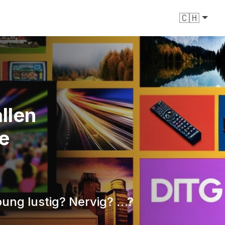
🇨🇭
llen
e
bung lustig? Nervig? …?