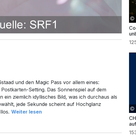
Cos
un
12
Gstaad und den Magic Pass vor allem eines:
 Postkarten-Setting. Das Sonnenspiel auf dem
n ein ziemlich idyllisches Bild, was ich durchaus als
 gewählt, jede Sekunde scheint auf Hochglanz
llos.
Weiter lesen
CH
auf
15