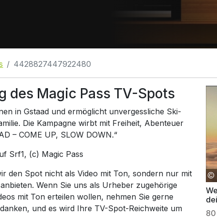
s
4428827447922480
g des Magic Pass TV-Spots
nen in Gstaad und ermöglicht unvergessliche Ski-
milie. Die Kampagne wirbt mit Freiheit, Abenteuer
TAAD – COME UP, SLOW DOWN.“
auf
Srf1
, (c) Magic Pass
 den Spot nicht als Video mit Ton, sondern nur mit
 anbieten. Wenn Sie uns als Urheber zugehörige
We
ideos mit Ton erteilen wollen, nehmen Sie gerne
de
 danken, und es wird Ihre TV-Spot-Reichweite um
Bo
80