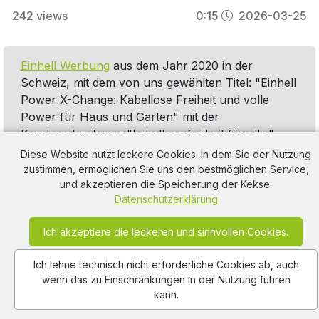
242
views
0:15
2026-03-25
Einhell Werbung
aus dem Jahr 2020 in der
Schweiz, mit dem von uns gewählten Titel: "Einhell
Power X-Change: Kabellose Freiheit und volle
Power für Haus und Garten" mit der
Kurzbeschreibung: "kabellose freiheit für alle.".
Diese Werbung thematisiert oder beinhaltet die
Diese Website nutzt leckere Cookies. In dem Sie der Nutzung
Kategorie/n
Rasenmäher
,
Werkzeug-Maschinen
,
zustimmen, ermöglichen Sie uns den bestmöglichen Service,
und akzeptieren die Speicherung der Kekse.
Garten
,
Elektronik
,
Heckenschere
,
Gartengeräte
Datenschutzerklärung
Ich akzeptiere die leckeren und sinnvollen Cookies.
Ich lehne technisch nicht erforderliche Cookies ab, auch
wenn das zu Einschränkungen in der Nutzung führen
kann.