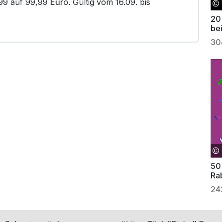
99 auf 99,99 Euro. Gültig vom 16.09. bis
20
be
30
50
Ra
24