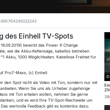
4995764245022243
 des Einhell TV-Spots
: 16.09.2019) bewirbt das Power X-Change
te, wie die Akku-Kettensäge, kabellos betrieben
"1 Akku, 1000 Möglichkeiten. Kabellose Freiheit für
auf
Pro7-Maxx
, (c) Einhell
 den Spot nicht als Video mit Ton, sondern nur mit
Ei
 anbieten. Wenn Sie uns als Urheber zugehörige
25
ideos mit Ton erteilen wollen, nehmen Sie gerne
Ga
38
 danken, und es wird Ihre TV-Spot-Reichweite um
. Das wertvolle Feedback gibt es kostenlos dazu.