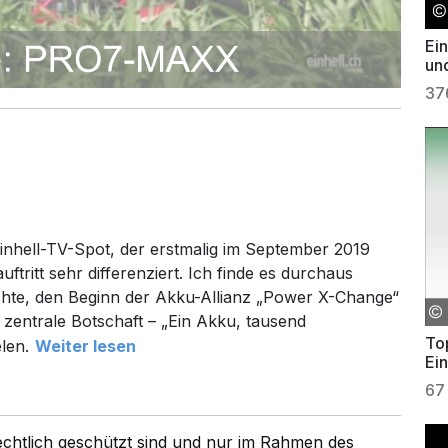
Ei
un
Ga
37
nhell-TV-Spot, der erstmalig im September 2019
tritt sehr differenziert. Ich finde es durchaus
chte, den Beginn der Akku-Allianz „Power X-Change“
 zentrale Botschaft – „Ein Akku, tausend
Top
len.
Weiter lesen
Ei
67
rechtlich geschützt sind und nur im Rahmen des