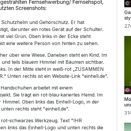
gestrahlten Fernsehwerbung/ Fernsehspot,
utzten Screenshots:
Ga
st
 Schutzhelm und Gehörschutz. Er hat
27
gt, darunter ein rotes Gerät auf der Schulter.
it viel Grün. Oben links in der Ecke steht
 ist eine weitere Person von hinten zu sehen.
er über eine Wiese. Daneben steht ein Kind. Im
e und teils blauem Himmel mit Bäumen sichtbar.
links. In der Mitte steht in weiß-rot „ZUSAMMEN
nten rechts ist ein Website-Link "einhell.de".
d Handschuhen arbeitet mit einem
kt. Sie trägt ein rot-blau-kariertes Hemd. Im
Mö
 Himmel. Oben links das Einhell-Logo, in der
un
unten rechts steht "einhell.de".
31
in rot-schwarzes Werkzeug. Text "IHR
en links das Einhell-Logo und unten rechts die