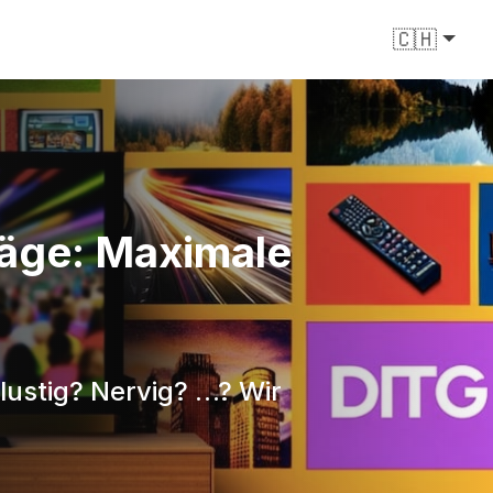
🇨🇭
äge: Maximale
 lustig? Nervig? …? Wir