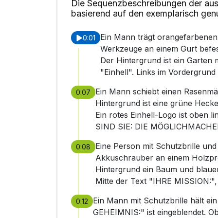
Die Sequenzbeschreibungen der aus
basierend auf den exemplarisch gen
Ein Mann trägt orangefarbenen
0:01
Werkzeuge an einem Gurt befesti
Der Hintergrund ist ein Garten m
"Einhell". Links im Vordergrund
Ein Mann schiebt einen Rasenmäh
0:07
Hintergrund ist eine grüne Heck
Ein rotes Einhell-Logo ist oben 
SIND SIE: DIE MÖGLICHMACHER.“ U
Eine Person mit Schutzbrille un
0:08
Akkuschrauber an einem Holzproje
Hintergrund ein Baum und blauer
Mitte der Text "IHRE MISSION:", 
Ein Mann mit Schutzbrille hält e
0:12
GEHEIMNIS:" ist eingeblendet. Ob