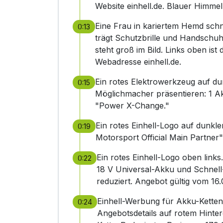
Website einhell.de. Blauer Himmel
Eine Frau in kariertem Hemd schn
0:13
trägt Schutzbrille und Handschu
steht groß im Bild. Links oben ist
Webadresse einhell.de.
Ein rotes Elektrowerkzeug auf du
0:15
Möglichmacher präsentieren: 1 Ak
"Power X-Change."
Ein rotes Einhell-Logo auf dunkl
0:19
Motorsport Official Main Partne
Ein rotes Einhell-Logo oben link
0:22
18 V Universal-Akku und Schnell
reduziert. Angebot gültig vom 16.0
Einhell-Werbung für Akku-Kettens
0:24
Angebotsdetails auf rotem Hint