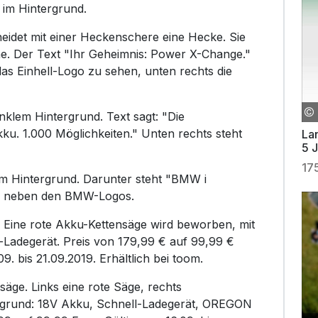
 im Hintergrund.
eidet mit einer Heckenschere eine Hecke. Sie
he. Der Text "Ihr Geheimnis: Power X-Change."
 das Einhell-Logo zu sehen, unten rechts die
nklem Hintergrund. Text sagt: "Die
ku. 1.000 Möglichkeiten." Unten rechts steht
La
5 
17
em Hintergrund. Darunter steht "BMW i
r" neben den BMW-Logos.
s. Eine rote Akku-Kettensäge wird beworben, mit
-Ladegerät. Preis von 179,99 € auf 99,99 €
9. bis 21.09.2019. Erhältlich bei toom.
äge. Links eine rote Säge, rechts
ergrund: 18V Akku, Schnell-Ladegerät, OREGON