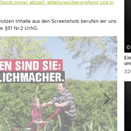
Spots immer aktuell, abteilungsübergreifend und in
hützen Inhalte aus den Screenshots berufen wir uns
w. §51 Nr.2 UrhG.
Ei
un
32