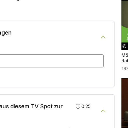
agen
Mö
Ra
19
aus diesem TV Spot zur
0:25