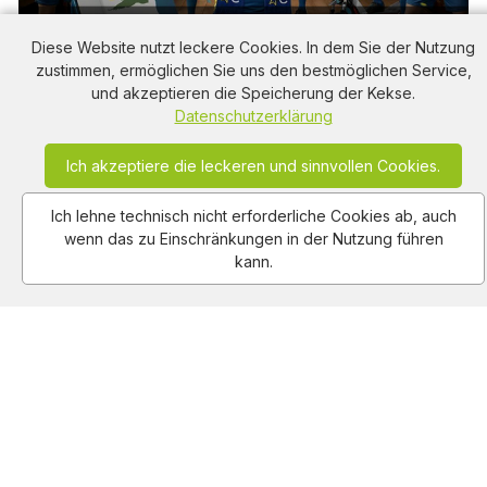
Diese Website nutzt leckere Cookies. In dem Sie der Nutzung
Euronics: Die richtige Waschmaschine mit Service
zustimmen, ermöglichen Sie uns den bestmöglichen Service,
finden und für Ihren Verein gewinnen
und akzeptieren die Speicherung der Kekse.
342
views
0:20
2026-05-11
Datenschutzerklärung
Ich akzeptiere die leckeren und sinnvollen Cookies.
Ich lehne technisch nicht erforderliche Cookies ab, auch
wenn das zu Einschränkungen in der Nutzung führen
kann.
Dell Laptops mit Intel Core Ultra 7: Maximale Power
und Akkulaufzeit für kreative Freiheit
371
views
0:30
2026-05-11