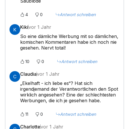
Saublöde
4
0
Antwort schreiben
Kiki
vor 1 Jahr
K
So eine dämliche Werbung mit so dämlichen,
komischen Kommentaren habe ich noch nie
gesehen. Nervt total!
10
0
Antwort schreiben
Claudia
vor 1 Jahr
C
„Ekelhaft - ich liebe es“? Hat sich
irgendjemand der Verantwortlichen den Spot
wirklich angesehen? Eine der schlechtesten
Werbungen, die ich je gesehen habe.
11
0
Antwort schreiben
Charlotte
vor 1 Jahr