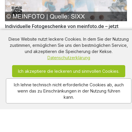
Individuelle Fotogeschenke von meinfoto.de – jetzt
bestellen und pünktlich zu Weihnachten liefern lassen
Diese Website nutzt leckere Cookies. In dem Sie der Nutzung
362
views
0:20
2025-12-02
zustimmen, ermöglichen Sie uns den bestmöglichen Service,
und akzeptieren die Speicherung der Kekse.
Datenschutzerklärung
Schöner Wohnen Werbung
aus dem Jahr 2025 in
Deutschland, mit dem von uns gewählten Titel:
Ich akzeptiere die leckeren und sinnvollen Cookies.
"Verwandeln Sie Ihr Zuhause in eine Oase der
Ruhe mit Schöner Wohnen Kollektion!" mit der
Ich lehne technisch nicht erforderliche Cookies ab, auch
Kurzbeschreibung: "Ich bin deine Oase der Ruhe
wenn das zu Einschränkungen in der Nutzung führen
und bringe belebende Energie. Ich biete vielseitige
kann.
Designs und setze einzigartige Akzente. Ich bin
dein erfrischender Start in den Tag und schenke
wohltuende Entspannung. Ich bin deine schöne
Wohnkollektion. Schöner leben lässt sich
einrichten. Entdecke die SCHÖNER WOHNEN