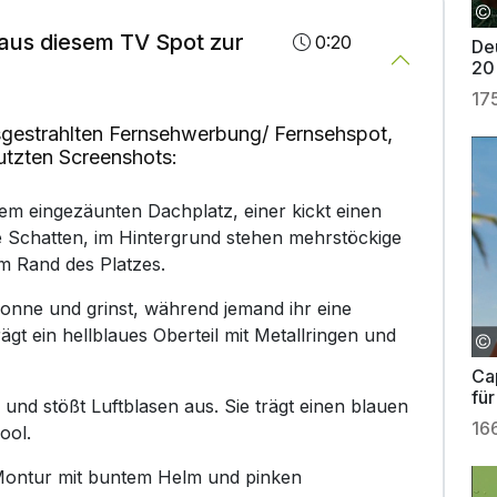
aus diesem TV Spot zur
0:20
Deu
20
17
gestrahlten Fernsehwerbung/ Fernsehspot,
utzten Screenshots:
nem eingezäunten Dachplatz, einer kickt einen
ge Schatten, im Hintergrund stehen mehrstöckige
m Rand des Platzes.
 Sonne und grinst, während jemand ihr eine
gt ein hellblaues Oberteil mit Metallringen und
Ca
für
und stößt Luftblasen aus. Sie trägt einen blauen
16
ool.
 Montur mit buntem Helm und pinken