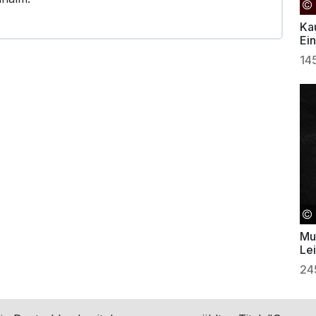
Ka
Ei
14
Mu
Le
24