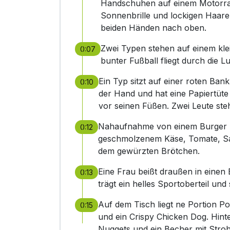
Handschuhen auf einem Motorrad 
Sonnenbrille und lockigen Haaren
beiden Händen nach oben.
Zwei Typen stehen auf einem klei
0:07
bunter Fußball fliegt durch die Lu
Ein Typ sitzt auf einer roten Ban
0:10
der Hand und hat eine Papiertüte 
vor seinen Füßen. Zwei Leute ste
Nahaufnahme von einem Burger mi
0:12
geschmolzenem Käse, Tomate, Sa
dem gewürzten Brötchen.
Eine Frau beißt draußen in einen 
0:13
trägt ein helles Sportoberteil u
Auf dem Tisch liegt ne Portion 
0:15
und ein Crispy Chicken Dog. Hint
Nuggets und ein Becher mit Stro