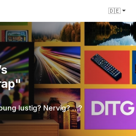
🇩🇪
’s
rap"
bung lustig? Nervig? …?