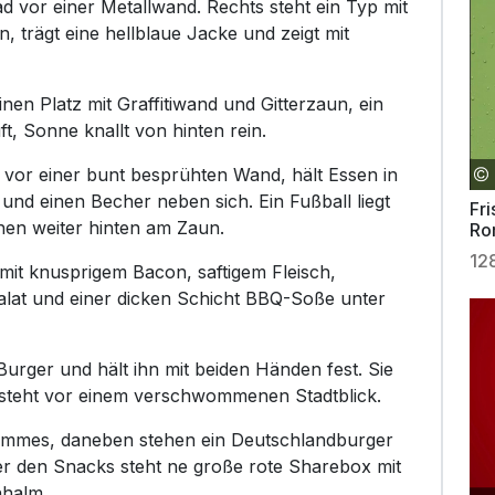
vor einer Metallwand. Rechts steht ein Typ mit
, trägt eine hellblaue Jacke und zeigt mit
nen Platz mit Graffitiwand und Gitterzaun, ein
ft, Sonne knallt von hinten rein.
k vor einer bunt besprühten Wand, hält Essen in
und einen Becher neben sich. Ein Fußball liegt
Fri
hen weiter hinten am Zaun.
Ro
12
t knusprigem Bacon, saftigem Fleisch,
lat und einer dicken Schicht BBQ-Soße unter
Burger und hält ihn mit beiden Händen fest. Sie
nd steht vor einem verschwommenen Stadtblick.
Pommes, daneben stehen ein Deutschlandburger
er den Snacks steht ne große rote Sharebox mit
hhalm.