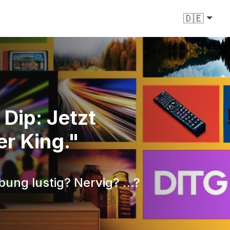
🇩🇪
Dip: Jetzt
er King."
rbung lustig? Nervig? …?