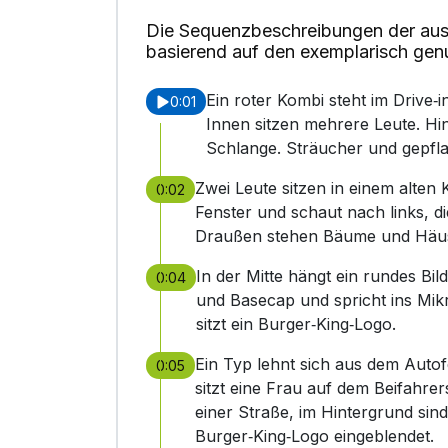
Die Sequenzbeschreibungen der aus
basierend auf den exemplarisch gen
Ein roter Kombi steht im Drive‑
0:01
Innen sitzen mehrere Leute. Hi
Schlange. Sträucher und gepfla
Zwei Leute sitzen in einem alten
0:02
Fenster und schaut nach links, di
Draußen stehen Bäume und Häuser
In der Mitte hängt ein rundes Bil
0:04
und Basecap und spricht ins Mikr
sitzt ein Burger‑King‑Logo.
Ein Typ lehnt sich aus dem Auto
0:05
sitzt eine Frau auf dem Beifahre
einer Straße, im Hintergrund sin
Burger‑King‑Logo eingeblendet.