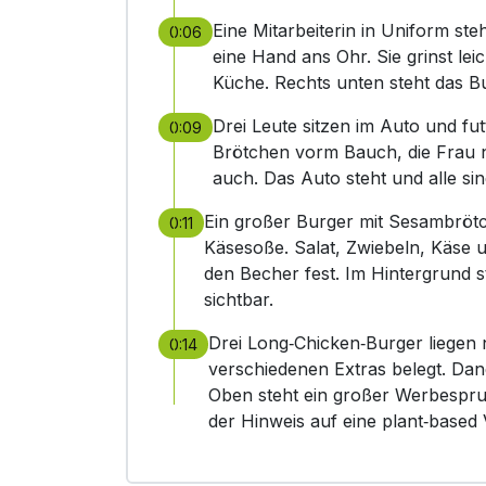
Eine Mitarbeiterin in Uniform ste
0:06
eine Hand ans Ohr. Sie grinst lei
Küche. Rechts unten steht das B
Drei Leute sitzen im Auto und fu
0:09
Brötchen vorm Bauch, die Frau n
auch. Das Auto steht und alle sind
Ein großer Burger mit Sesambrötc
0:11
Käsesoße. Salat, Zwiebeln, Käse u
den Becher fest. Im Hintergrund s
sichtbar.
Drei Long‑Chicken‑Burger liegen 
0:14
verschiedenen Extras belegt. Dan
Oben steht ein großer Werbespruc
der Hinweis auf eine plant‑based 