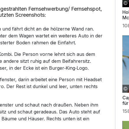
gestrahlten Fernsehwerbung/ Fernsehspot,
Ho
utzten Screenshots:
Mc
10
in und fährt dicht an die hölzerne Wand ran.
nter dem Wagen wartet ein weiteres Auto in der
sterter Boden rahmen die Einfahrt.
 Kombi. Die Person vorne lehnt sich aus dem
e andere sitzt ruhig auf dem Beifahrersitz.
, in der Ecke ist ein Burger‑King‑Logo.
dfenster, darin arbeitet eine Person mit Headset
o. Der Rest ist dunkel und leer, unten rechts
Ca
für
fenster und schaut nach draußen. Neben ihm
15
rsitz und schaut geradeaus. Das Auto steht auf
d Bäume und Häuser. Rechts unten ist ein