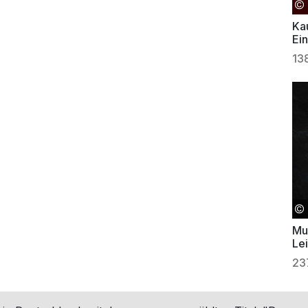
Ka
Ei
13
Mu
Le
23