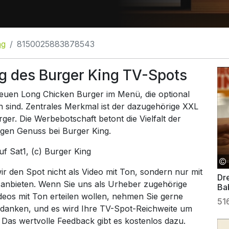
ng
8150025883878543
g des Burger King TV-Spots
euen Long Chicken Burger im Menü, die optional
ch sind. Zentrales Merkmal ist der dazugehörige XXL
r. Die Werbebotschaft betont die Vielfalt der
gen Genuss bei Burger King.
auf
Sat1
, (c) Burger King
 den Spot nicht als Video mit Ton, sondern nur mit
Dr
 anbieten. Wenn Sie uns als Urheber zugehörige
Ba
ideos mit Ton erteilen wollen, nehmen Sie gerne
51
 danken, und es wird Ihre TV-Spot-Reichweite um
. Das wertvolle Feedback gibt es kostenlos dazu.