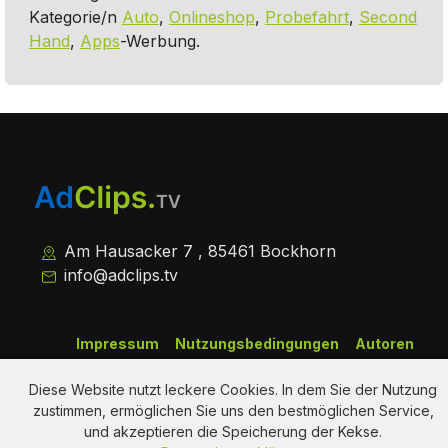
Kategorie/n
Auto
,
Onlineshop
,
Probefahrt
,
Second
Hand
,
Apps
-Werbung.
Am Hausacker 7 , 85461 Bockhorn
info@adclips.tv
Impressum
Nutzungsbedingungen
Autoren
Datenschutz
About Us
Kontakt
Diese Website nutzt leckere Cookies. In dem Sie der Nutzung
zustimmen, ermöglichen Sie uns den bestmöglichen Service,
Copy Right Reserved by AdClips.TV @ 2026
und akzeptieren die Speicherung der Kekse.