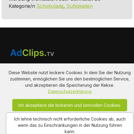
Kategorie/n
Schokolade
,
Süßigkeiten
Diese Website nutzt leckere Cookies. In dem Sie der Nutzung
zustimmen, ermöglichen Sie uns den bestmöglichen Service,
und akzeptieren die Speicherung der Kekse.
Am Hausacker 7 , 85461 Bockhorn
Datenschutzerklärung
info@adclips.tv
Ich akzeptiere die leckeren und sinnvollen Cookies.
Ich lehne technisch nicht erforderliche Cookies ab, auch
Impressum
Nutzungsbedingungen
Autoren
wenn das zu Einschränkungen in der Nutzung führen
Datenschutz
About Us
Kontakt
kann.
Copy Right Reserved by AdClips.TV @ 2026