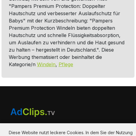
"Pampers Premium Protection: Doppelter
Hautschutz und verbesserter Auslaufschutz für
Babys" mit der Kurzbeschreibung: "Pampers
Premium Protection Windeln bieten doppelten
Hautschutz und schnelle Flüssigkeitsabsorption,
um Auslaufen zu verhindern und die Haut gesund
zu halten – hergestellt in Deutschland.". Diese
Werbung thematisiert oder beinhaltet die
Kategorie/n
Windeln
,
Pflege
Diese Website nutzt leckere Cookies. In dem Sie der Nutzung
zustimmen, ermöglichen Sie uns den bestmöglichen Service,
und akzeptieren die Speicherung der Kekse.
Am Hausacker 7 , 85461 Bockhorn
Datenschutzerklärung
info@adclips.tv