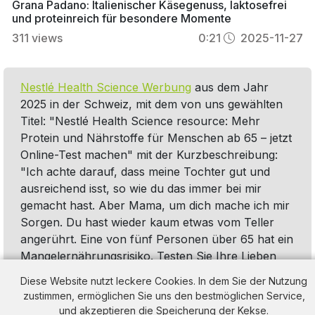
Grana Padano: Italienischer Käsegenuss, laktosefrei
und proteinreich für besondere Momente
311
views
0:21
2025-11-27
Nestlé Health Science Werbung
aus dem Jahr
2025 in der Schweiz, mit dem von uns gewählten
Titel: "Nestlé Health Science resource: Mehr
Protein und Nährstoffe für Menschen ab 65 – jetzt
Online-Test machen" mit der Kurzbeschreibung:
"Ich achte darauf, dass meine Tochter gut und
ausreichend isst, so wie du das immer bei mir
gemacht hast. Aber Mama, um dich mache ich mir
Sorgen. Du hast wieder kaum etwas vom Teller
angerührt. Eine von fünf Personen über 65 hat ein
Mangelernährungsrisiko. Testen Sie Ihre Lieben
jetzt.". Diese Werbung thematisiert oder beinhaltet
Diese Website nutzt leckere Cookies. In dem Sie der Nutzung
die Kategorie/n
Protein
,
Nahrungsergänzung
,
zustimmen, ermöglichen Sie uns den bestmöglichen Service,
Gesundheit
und akzeptieren die Speicherung der Kekse.