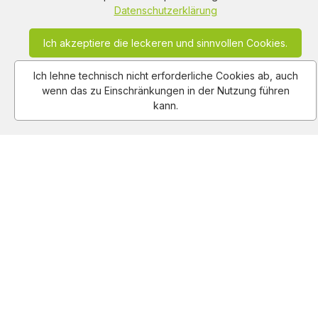
Datenschutzerklärung
Ich akzeptiere die leckeren und sinnvollen Cookies.
Ich lehne technisch nicht erforderliche Cookies ab, auch
wenn das zu Einschränkungen in der Nutzung führen
kann.
Am Hausacker 7 , 85461 Bockhorn
info@adclips.tv
Impressum
Nutzungsbedingungen
Autoren
Datenschutz
About Us
Kontakt
Copy Right Reserved by AdClips.TV @ 2026