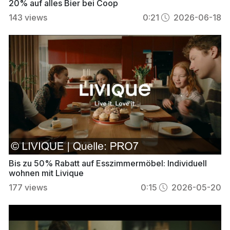
20% auf alles Bier bei Coop
143
views
0:21
2026-06-18
Bis zu 50% Rabatt auf Esszimmermöbel: Individuell
wohnen mit Livique
177
views
0:15
2026-05-20