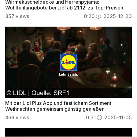
Wärmekuscheldecke und Herrenpyjama:
Wohlfühlangebote bei Lidl ab 21.12. zu Top-Preisen
357
views
0:20
2025-12-20
Mit der Lidl Plus App und festlichem Sortiment
Weihnachten gemeinsam günstig genießen
468
views
0:31
2025-11-05