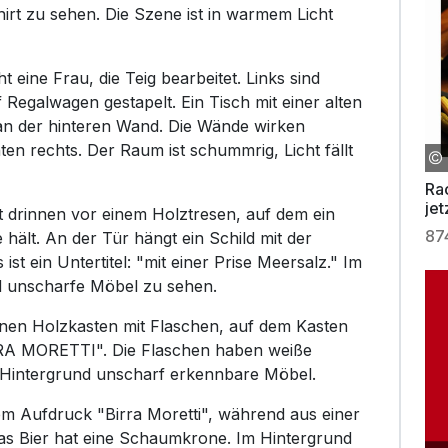
irt zu sehen. Die Szene ist in warmem Licht
t eine Frau, die Teig bearbeitet. Links sind
Regalwagen gestapelt. Ein Tisch mit einer alten
an der hinteren Wand. Die Wände wirken
ten rechts. Der Raum ist schummrig, Licht fällt
Ra
je
t drinnen vor einem Holztresen, auf dem ein
Na
87
hält. An der Tür hängt ein Schild mit der
st ein Untertitel: "mit einer Prise Meersalz." Im
d unscharfe Möbel zu sehen.
einen Holzkasten mit Flaschen, auf dem Kasten
RA MORETTI". Die Flaschen haben weiße
m Hintergrund unscharf erkennbare Möbel.
dem Aufdruck "Birra Moretti", während aus einer
Das Bier hat eine Schaumkrone. Im Hintergrund