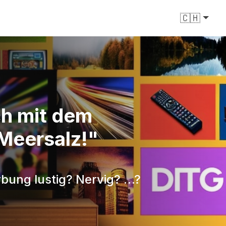
🇨🇭
ich mit dem
 Meersalz!"
erbung lustig? Nervig? …?