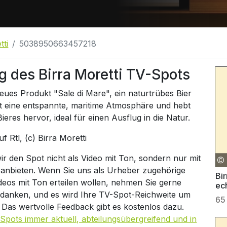
tti
5038950663457218
 des Birra Moretti TV-Spots
neues Produkt "Sale di Mare", ein naturtrübes Bier
elt eine entspannte, maritime Atmosphäre und hebt
res hervor, ideal für einen Ausflug in die Natur.
auf
Rtl
, (c) Birra Moretti
 den Spot nicht als Video mit Ton, sondern nur mit
 anbieten. Wenn Sie uns als Urheber zugehörige
Bir
ideos mit Ton erteilen wollen, nehmen Sie gerne
ec
 danken, und es wird Ihre TV-Spot-Reichweite um
65
. Das wertvolle Feedback gibt es kostenlos dazu.
Spots immer aktuell, abteilungsübergreifend und in