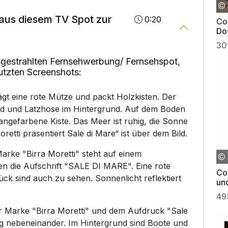
aus diesem TV Spot zur
0:20
Co
Do
30
gestrahlten Fernsehwerbung/ Fernsehspot,
utzten Screenshots:
gt eine rote Mütze und packt Holzkisten. Der
emd und Latzhose im Hintergrund. Auf dem Boden
angefarbene Kiste. Das Meer ist ruhig, die Sonne
oretti präsentiert Sale di Mare“ ist über dem Bild.
Marke "Birra Moretti" steht auf einem
en die Aufschrift "SALE DI MARE". Eine rote
Co
ück sind auch zu sehen. Sonnenlicht reflektiert
un
49
er Marke "Birra Moretti" und dem Aufdruck "Sale
ng nebeneinander. Im Hintergrund sind Boote und