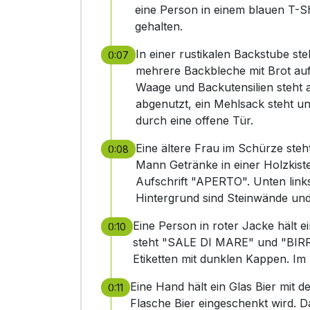
eine Person in einem blauen T-Sh
gehalten.
In einer rustikalen Backstube steh
0:07
mehrere Backbleche mit Brot auf 
Waage und Backutensilien steht 
abgenutzt, ein Mehlsack steht un
durch eine offene Tür.
Eine ältere Frau im Schürze steh
0:08
Mann Getränke in einer Holzkiste 
Aufschrift "APERTO". Unten links i
Hintergrund sind Steinwände un
Eine Person in roter Jacke hält 
0:10
steht "SALE DI MARE" und "BIR
Etiketten mit dunklen Kappen. I
Eine Hand hält ein Glas Bier mit 
0:11
Flasche Bier eingeschenkt wird. 