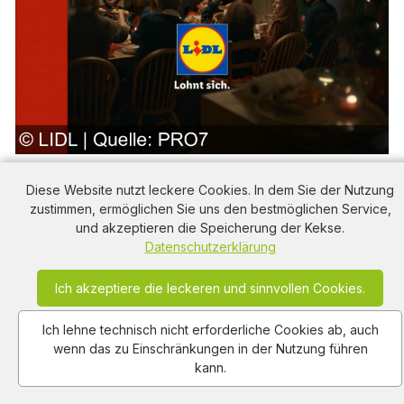
Lidl: Frische Ananas, Fondue-Chinoise & Schaumwein
– festliche Qualität zu kleinen Preisen
Diese Website nutzt leckere Cookies. In dem Sie der Nutzung
zustimmen, ermöglichen Sie uns den bestmöglichen Service,
453
views
0:21
2025-12-24
und akzeptieren die Speicherung der Kekse.
Datenschutzerklärung
Ich akzeptiere die leckeren und sinnvollen Cookies.
Ich lehne technisch nicht erforderliche Cookies ab, auch
wenn das zu Einschränkungen in der Nutzung führen
kann.