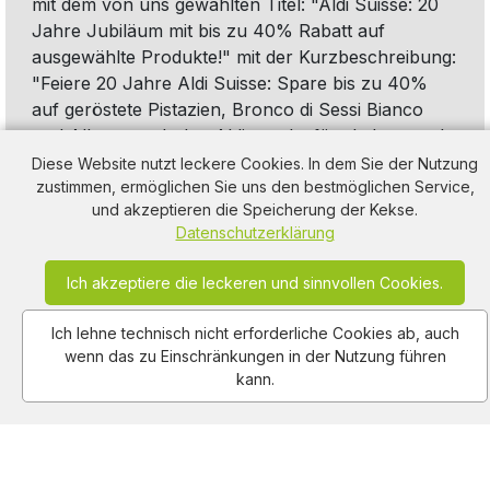
mit dem von uns gewählten Titel: "Aldi Suisse: 20
Jahre Jubiläum mit bis zu 40% Rabatt auf
ausgewählte Produkte!" mit der Kurzbeschreibung:
"Feiere 20 Jahre Aldi Suisse: Spare bis zu 40%
auf geröstete Pistazien, Bronco di Sessi Bianco
und Allwetterschuhe. Aldi - mehr fürs Leben, mehr
für dein Budget!". Diese Werbung thematisiert oder
Diese Website nutzt leckere Cookies. In dem Sie der Nutzung
zustimmen, ermöglichen Sie uns den bestmöglichen Service,
beinhaltet die Kategorie/n
Lebensmittel
,
Milch
,
und akzeptieren die Speicherung der Kekse.
Wein
,
Schuhe
,
Rabatt
Datenschutzerklärung
Ich akzeptiere die leckeren und sinnvollen Cookies.
Ich lehne technisch nicht erforderliche Cookies ab, auch
wenn das zu Einschränkungen in der Nutzung führen
kann.
Am Hausacker 7 , 85461 Bockhorn
info@adclips.tv