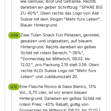
wie Gemüse, Brot und Getränke. Rechts
daneben ein gelber Schriftzug: "SPARE BIS
ZU 40%". Oben rechts das Logo von Aldi
Suisse mit dem Slogan "Mehr fürs Leben".
Blauer Hintergrund.
Zwei Tüten Snack Fun Pistazien, geröstet,
0:09
gesalzen und ungesalzen, auf blauem
Hintergrund. Rechts daneben ein gelbes
Schild mit rotem Bereich: "-39%",
"Donnerstag bis Mittwoch, 06.02. bis
12.02.", pro Packung 2.19 statt 3.59. Oben
rechts ALDI Suisse Logo mit "Mehr fürs
Leben" und Jubiläumszahl 20.
Eine Flasche Ronco di Sassi Bianco, 13%
0:12
Vol., 0,75 Liter, ist vor einem blauen
Hintergrund. Daneben ein gelbes Schild mit
rotem Preis: -40% Rabatt, gültig von
Donnerstag bis Mittwoch (06.02. bis 12.02.).