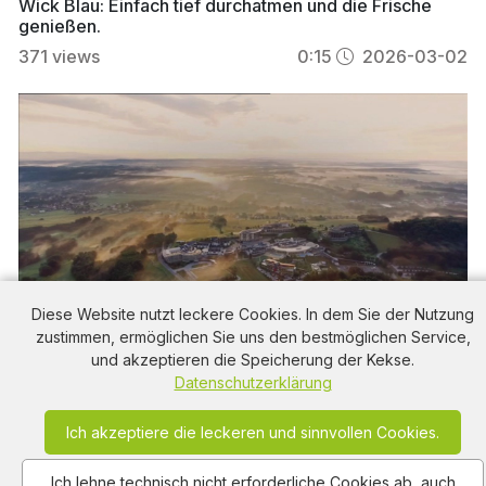
Wick Blau: Einfach tief durchatmen und die Frische
genießen.
371
views
0:15
2026-03-02
Diese Website nutzt leckere Cookies. In dem Sie der Nutzung
zustimmen, ermöglichen Sie uns den bestmöglichen Service,
und akzeptieren die Speicherung der Kekse.
Luxusurlaub und pure Erholung: Erleben Sie das
Datenschutzerklärung
Allegria Resort Stegersbach
301
views
0:10
2026-02-25
Ich akzeptiere die leckeren und sinnvollen Cookies.
Ich lehne technisch nicht erforderliche Cookies ab, auch