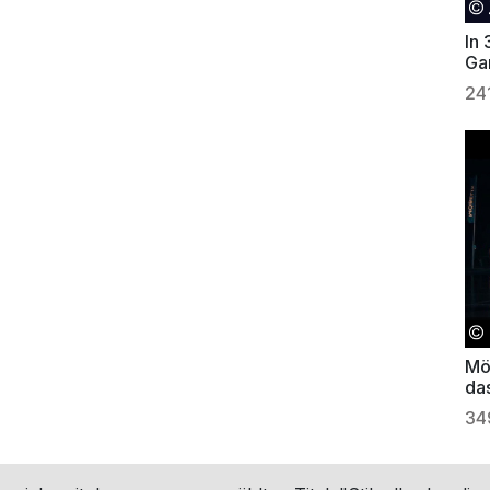
In
Ga
24
Mö
das
34