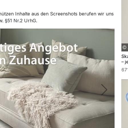
hützen Inhalte aus den Screenshots berufen wir uns
w. §51 Nr.2 UrhG.
Sk
– 
ge
67