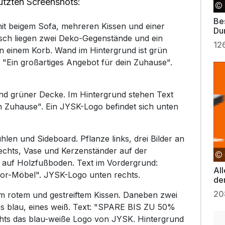
utzten Screenshots:
Be
t beigem Sofa, mehreren Kissen und einer
Du
sch liegen zwei Deko-Gegenstände und ein
12
 in einem Korb. Wand im Hintergrund ist grün
t "Ein großartiges Angebot für dein Zuhause".
und grüner Decke. Im Hintergrund stehen Text
in Zuhause". Ein JYSK-Logo befindet sich unten
hlen und Sideboard. Pflanze links, drei Bilder an
echts, Vase und Kerzenständer auf der
 auf Holzfußboden. Text im Vordergrund:
Al
oor-Möbel". JYSK-Logo unten rechts.
de
20
m rotem und gestreiftem Kissen. Daneben zwei
es blau, eines weiß. Text: "SPARE BIS ZU 50%
echts das blau-weiße Logo von JYSK. Hintergrund