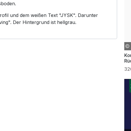
ßboden.
rofil und dem weißen Text "JYSK". Darunter
ing". Der Hintergrund ist hellgrau.
Ko
Rü
32