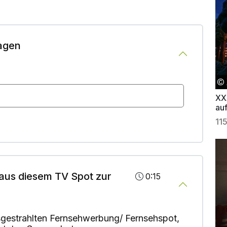
agen
XX
auf
11
aus diesem TV Spot zur
0:15
gestrahlten Fernsehwerbung/ Fernsehspot,