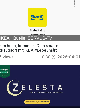
mm heim, komm an: Dein smarter
ckzugsort mit IKEA #LebeSmårt
6
views
0:30
2026-04-01