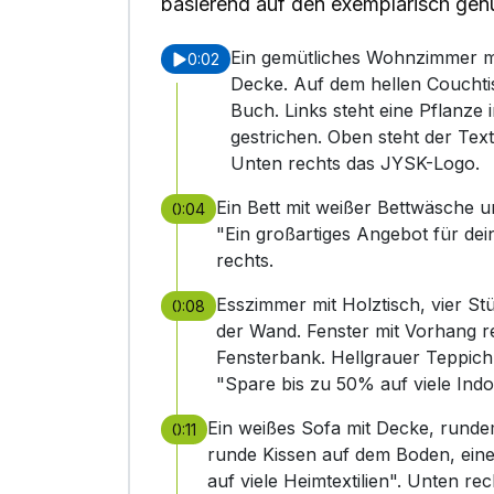
basierend auf den exemplarisch gen
Ein gemütliches Wohnzimmer mi
0:02
Decke. Auf dem hellen Couchti
Buch. Links steht eine Pflanze
gestrichen. Oben steht der Tex
Unten rechts das JYSK-Logo.
Ein Bett mit weißer Bettwäsche 
0:04
"Ein großartiges Angebot für de
rechts.
Esszimmer mit Holztisch, vier Stü
0:08
der Wand. Fenster mit Vorhang r
Fensterbank. Hellgrauer Teppich
"Spare bis zu 50% auf viele Ind
Ein weißes Sofa mit Decke, runde
0:11
runde Kissen auf dem Boden, ein
auf viele Heimtextilien". Unten r