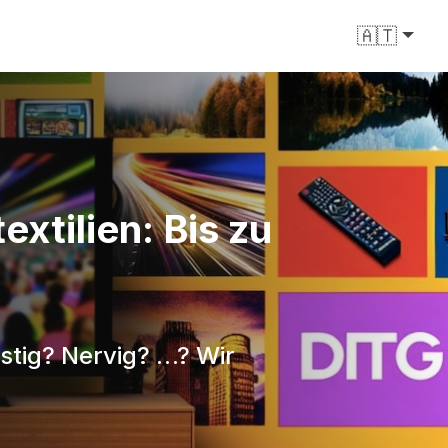
🇦🇹
xtilien: Bis zu
stig? Nervig? …? Wir