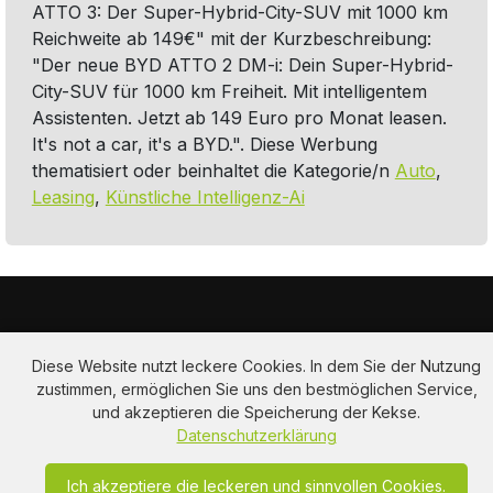
ATTO 3: Der Super-Hybrid-City-SUV mit 1000 km
Reichweite ab 149€" mit der Kurzbeschreibung:
"Der neue BYD ATTO 2 DM-i: Dein Super-Hybrid-
City-SUV für 1000 km Freiheit. Mit intelligentem
Assistenten. Jetzt ab 149 Euro pro Monat leasen.
It's not a car, it's a BYD.". Diese Werbung
thematisiert oder beinhaltet die Kategorie/n
Auto
,
Leasing
,
Künstliche Intelligenz-Ai
Diese Website nutzt leckere Cookies. In dem Sie der Nutzung
zustimmen, ermöglichen Sie uns den bestmöglichen Service,
und akzeptieren die Speicherung der Kekse.
Am Hausacker 7 , 85461 Bockhorn
Datenschutzerklärung
info@adclips.tv
Ich akzeptiere die leckeren und sinnvollen Cookies.