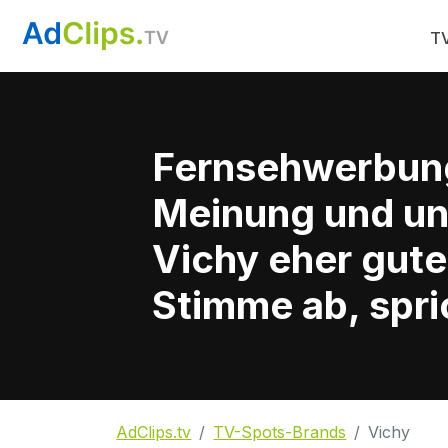
TV
Fernsehwerbun
Meinung und un
Vichy eher gute
Stimme ab, spri
AdClips.tv
TV-Spots-Brands
Vichy