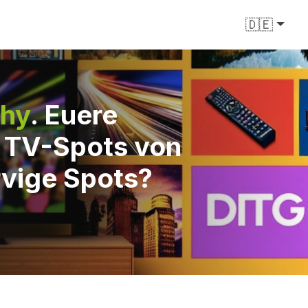
🇩🇪
chy
. Euere
e TV-Spots von
rvige Spots?