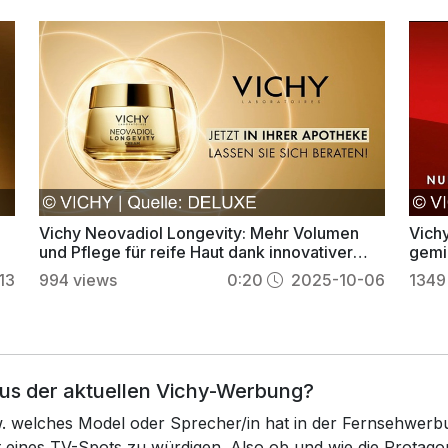
Vichy Neovadiol Longevity: Mehr Volumen
Vichy
und Pflege für reife Haut dank innovativer
gemil
Technologie
siche
13
994
views
0:20
2025-10-06
1349
aus der aktuellen Vichy-Werbung?
zw. welches Model oder Sprecher/in hat in der Fernsehwerb
xt eines TV-Spots zu würdigen. Also ob und wie die Prota