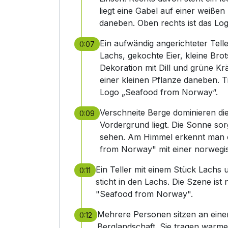
liegt eine Gabel auf einer weiße
daneben. Oben rechts ist das L
Ein aufwändig angerichteter Tell
0:07
Lachs, gekochte Eier, kleine Bro
Dekoration mit Dill und grüne Krä
einer kleinen Pflanze daneben. Ti
Logo „Seafood from Norway“.
Verschneite Berge dominieren di
0:09
Vordergrund liegt. Die Sonne sorg
sehen. Am Himmel erkennt man e
from Norway" mit einer norwegi
Ein Teller mit einem Stück Lachs
0:11
sticht in den Lachs. Die Szene is
"Seafood from Norway".
Mehrere Personen sitzen an eine
0:12
Berglandschaft. Sie tragen warme 