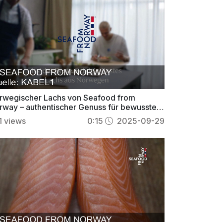
rwegischer Lachs von Seafood from
rway – authentischer Genuss für bewusste
inschmecker
1
views
0:15
2025-09-29