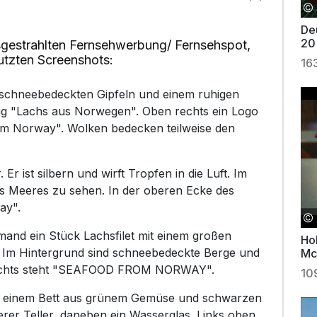
Deu
20
gestrahlten Fernsehwerbung/ Fernsehspot,
utzten Screenshots:
16
t schneebedeckten Gipfeln und einem ruhigen
tzug "Lachs aus Norwegen". Oben rechts ein Logo
rom Norway". Wolken bedecken teilweise den
Er ist silbern und wirft Tropfen in die Luft. Im
es Meeres zu sehen. In der oberen Ecke des
ay".
mand ein Stück Lachsfilet mit einem großen
Ho
. Im Hintergrund sind schneebedeckte Berge und
Mc
rechts steht "SEAFOOD FROM NORWAY".
10
 auf einem Bett aus grünem Gemüse und schwarzen
eerer Teller, daneben ein Wasserglas. Links oben