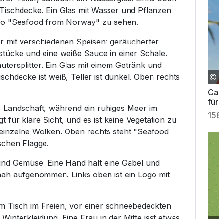
n Tischdecke. Ein Glas mit Wasser und Pflanzen
ogo "Seafood from Norway" zu sehen.
er mit verschiedenen Speisen: geräucherter
tstücke und eine weiße Sauce in einer Schale.
utersplitter. Ein Glas mit einem Getränk und
schdecke ist weiß, Teller ist dunkel. Oben rechts
Ca
für
e Landschaft, während ein ruhiges Meer im
15
t für klare Sicht, und es ist keine Vegetation zu
inzelne Wolken. Oben rechts steht "Seafood
schen Flagge.
 und Gemüse. Eine Hand hält eine Gabel und
t nah aufgenommen. Links oben ist ein Logo mit
m Tisch im Freien, vor einer schneebedeckten
Winterkleidung. Eine Frau in der Mitte isst etwas