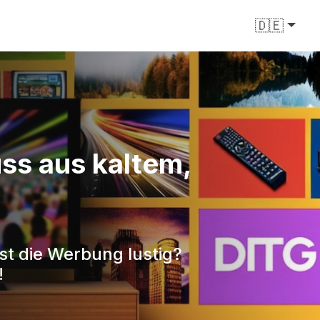
🇩🇪
ss aus kaltem,
st die Werbung lustig?
!