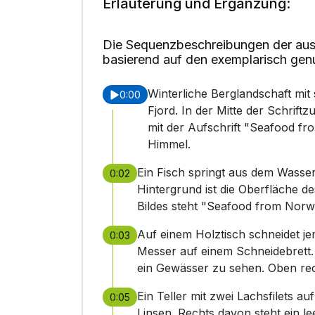
Erläuterung und Ergänzung:
Die Sequenzbeschreibungen der aus
basierend auf den exemplarisch gen
Winterliche Berglandschaft mi
0:00
Fjord. In der Mitte der Schrif
mit der Aufschrift "Seafood f
Himmel.
Ein Fisch springt aus dem Wasser. 
0:02
Hintergrund ist die Oberfläche d
Bildes steht "Seafood from Norw
Auf einem Holztisch schneidet je
0:03
Messer auf einem Schneidebrett
ein Gewässer zu sehen. Oben 
Ein Teller mit zwei Lachsfilets
0:05
Linsen. Rechts davon steht ein l