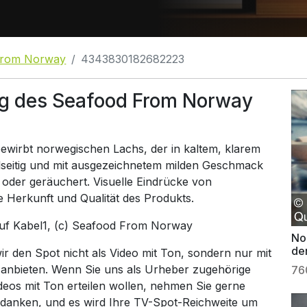
From Norway
4343830182682223
g des Seafood From Norway
wirbt norwegischen Lachs, der in kaltem, klarem
elseitig und mit ausgezeichnetem milden Geschmack
t oder geräuchert. Visuelle Eindrücke von
 Herkunft und Qualität des Produkts.
auf
Kabel1
, (c) Seafood From Norway
No
de
 den Spot nicht als Video mit Ton, sondern nur mit
 anbieten. Wenn Sie uns als Urheber zugehörige
76
ideos mit Ton erteilen wollen, nehmen Sie gerne
 danken, und es wird Ihre TV-Spot-Reichweite um