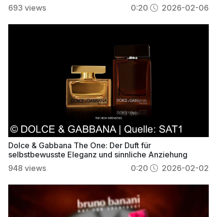
693
views
0:20
2026-02-06
Dolce & Gabbana The One: Der Duft für
selbstbewusste Eleganz und sinnliche Anziehung
948
views
0:20
2026-02-02