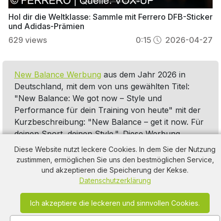
Hol dir die Weltklasse: Sammle mit Ferrero DFB-Sticker
und Adidas-Prämien
629
views
0:15
2026-04-27
New Balance Werbung
aus dem Jahr 2026 in
Deutschland, mit dem von uns gewählten Titel:
"New Balance: We got now – Style und
Performance für dein Training von heute" mit der
Kurzbeschreibung: "New Balance – get it now. Für
deinen Sport, deinen Style.". Diese Werbung
thematisiert oder beinhaltet die Kategorie/n
Diese Website nutzt leckere Cookies. In dem Sie der Nutzung
Sportkleidung
,
Sportschuhe
,
Sneaker
,
T-Shirt
,
zustimmen, ermöglichen Sie uns den bestmöglichen Service,
Kleidung
-Werbung.
und akzeptieren die Speicherung der Kekse.
Datenschutzerklärung
Ich akzeptiere die leckeren und sinnvollen Cookies.