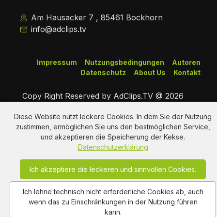
Am Hausacker 7 , 85461 Bockhorn
info@adclips.tv
Impressum
Nutzungsbedingungen
Autoren
Datenschutz
About Us
Kontakt
Copy Right Reserved by AdClips.TV @ 2026
Diese Website nutzt leckere Cookies. In dem Sie der Nutzung
zustimmen, ermöglichen Sie uns den bestmöglichen Service,
und akzeptieren die Speicherung der Kekse.
Datenschutzerklärung
Ich akzeptiere die leckeren und sinnvollen Cookies.
Ich lehne technisch nicht erforderliche Cookies ab, auch
wenn das zu Einschränkungen in der Nutzung führen
kann.