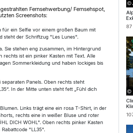
gestrahlten Fernsehwerbung/ Fernsehspot,
Al
utzten Screenshots:
Exk
87
h für ein Selfie vor einem großen Baum mit
 steht der Schriftzug "Les Lunes".
ra. Sie stehen eng zusammen, im Hintergrund
 rechts ist ein pinker Kasten mit Text. Alle
tragen Sommerkleidung und haben lockiges bis
ei separaten Panels. Oben rechts steht
“. In der Mitte unten steht fett „Fühl dich
Cl
Kl
 Blumen. Links trägt eine ein rosa T-Shirt, in der
10
horts, rechts eine in weißer Bluse und roter
FÜHL DICH WOHL". Oben rechts pinker Kasten
 Rabattcode "LL35".