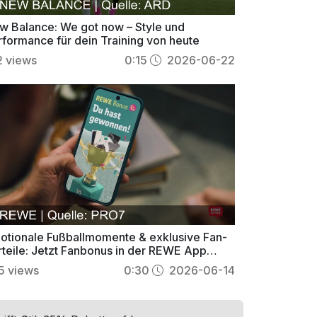
w Balance: We got now – Style und
rformance für dein Training von heute
2
views
0:15
2026-06-22
otionale Fußballmomente & exklusive Fan-
rteile: Jetzt Fanbonus in der REWE App
hern!
5
views
0:30
2026-06-14