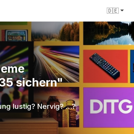
🇩🇪
queme
35 sichern"
ung lustig? Nervig? …?