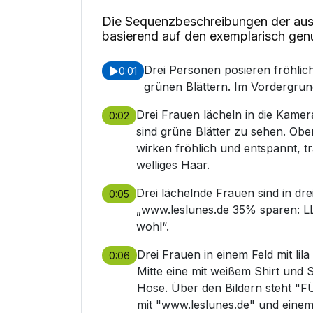
Die Sequenzbeschreibungen der aus
basierend auf den exemplarisch gen
Drei Personen posieren fröhlic
0:01
grünen Blättern. Im Vordergrund
Drei Frauen lächeln in die Kame
0:02
sind grüne Blätter zu sehen. Oben
wirken fröhlich und entspannt, 
welliges Haar.
Drei lächelnde Frauen sind in dr
0:05
„www.leslunes.de 35% sparen: LL35
wohl“.
Drei Frauen in einem Feld mit lila
0:06
Mitte eine mit weißem Shirt und S
Hose. Über den Bildern steht "
mit "www.leslunes.de" und einem