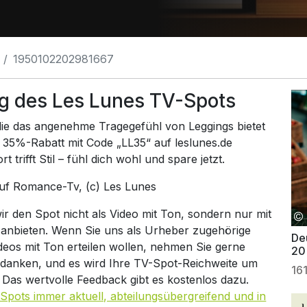
1950102202981667
g des Les Lunes TV-Spots
e das angenehme Tragegefühl von Leggings bietet
in 35%-Rabatt mit Code „LL35“ auf leslunes.de
rifft Stil – fühl dich wohl und spare jetzt.
auf
Romance-Tv
, (c) Les Lunes
 den Spot nicht als Video mit Ton, sondern nur mit
 anbieten. Wenn Sie uns als Urheber zugehörige
Deu
ideos mit Ton erteilen wollen, nehmen Sie gerne
20
 danken, und es wird Ihre TV-Spot-Reichweite um
16
. Das wertvolle Feedback gibt es kostenlos dazu.
Spots immer aktuell, abteilungsübergreifend und in