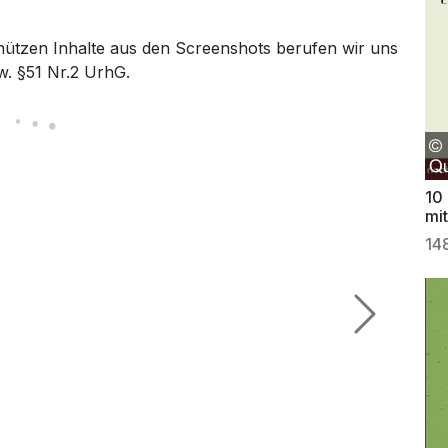
hützen Inhalte aus den Screenshots berufen wir uns
w. §51 Nr.2 UrhG.
10
mi
14