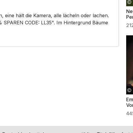
Ne
 eine hält die Kamera, alle lächeln oder lachen.
Pe
35% SPAREN CODE: LL35". Im Hintergrund Bäume
21
Em
Vo
sic
44