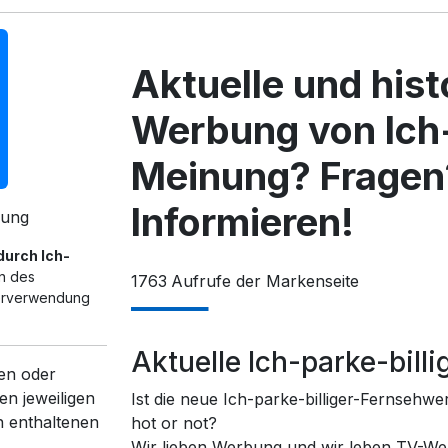
Aktuelle und his
Werbung von Ich-
Meinung? Fragen
Informieren!
bung
durch Ich-
n des
1763
Aufrufe der Markenseite
terverwendung
Aktuelle Ich-parke-bil
en oder
en jeweiligen
Ist die neue Ich-parke-billiger-Fernsehwe
n enthaltenen
hot or not?
Wir lieben Werbung und wir leben TV-We