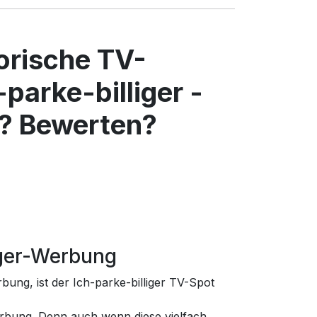
torische TV-
parke-billiger -
? Bewerten?
liger-Werbung
rbung, ist der Ich-parke-billiger TV-Spot
rbung. Denn auch wenn diese vielfach