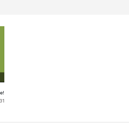
e!
31