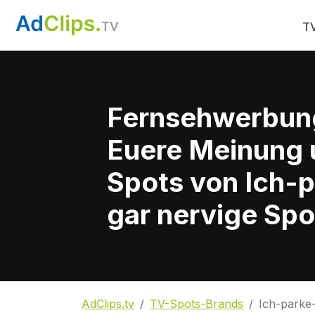
TV
Fernsehwerbun
Euere Meinung 
Spots von Ich-p
gar nervige Spo
AdClips.tv
TV-Spots-Brands
Ich-parke-